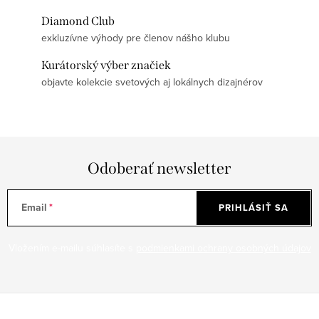
Diamond Club
exkluzívne výhody pre členov nášho klubu
Kurátorský výber značiek
objavte kolekcie svetových aj lokálnych dizajnérov
Odoberať newsletter
Email
PRIHLÁSIŤ SA
Vložením e-mailu súhlasíte s
podmienkami ochrany osobných údajov
Z