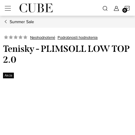
Prejsť
N
na
obsah
Summer Sale
K
Neohodnotené
Podrobnosti hodnotenia
Tenisky - PLIMSOLL LOW TOP
2.0
Akcia