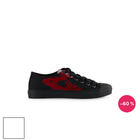
–60 %