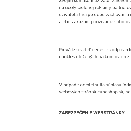
Svojím súhlasom užívateľ zároveň p
na účely cielenej reklamy partner
užívateľa trvá po dobu zachovania 
alebo zákazom používania súborov 
Prevádzkovateľ nenesie zodpovedno
cookies uložených na koncovom zar
V prípade odmietnutia súhlasu (od
webových stránok cubeshop.sk, naj
ZABEZPEČENIE WEBSTRÁNKY