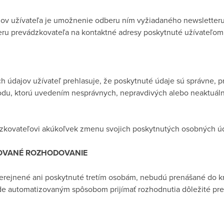
ov užívateľa je umožnenie odberu ním vyžiadaného newsletteru
teru prevádzkovateľa na kontaktné adresy poskytnuté užívateľom
údajov užívateľ prehlasuje, že poskytnuté údaje sú správne, p
odu, ktorú uvedením nesprávnych, nepravdivých alebo neaktuá
ádzkovateľovi akúkoľvek zmenu svojich poskytnutých osobných ú
OVANÉ ROZHODOVANIE
rejnené ani poskytnuté tretím osobám, nebudú prenášané do kra
e automatizovaným spôsobom prijímať rozhodnutia dôležité pre 