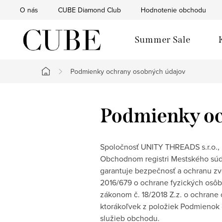
Prejsť
O nás
CUBE Diamond Club
Hodnotenie obchodu
na
obsah
Summer Sale
Podmienky ochrany osobných údajov
Domov
Podmienky oc
Spoločnosť UNITY THREADS s.r.o.,
Obchodnom registri Mestského súdu B
garantuje bezpečnosť a ochranu zv
2016/679 o ochrane fyzických osôb
zákonom č. 18/2018 Z.z. o ochrane
ktorákoľvek z položiek Podmienok 
služieb obchodu.