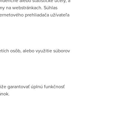
idenčné alebo štatistické účely, a
amy na webstránkach. Súhlas
ternetového prehliadača užívateľa
tích osôb, alebo využitie súborov
ôže garantovať úplnú funkčnosť
ánok.