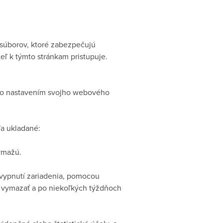
 súborov, ktoré zabezpečujú
eľ k týmto stránkam pristupuje.
 to nastavením svojho webového
a ukladané:
ymažú.
 vypnutí zariadenia, pomocou
k vymazať a po niekoľkých týždňoch