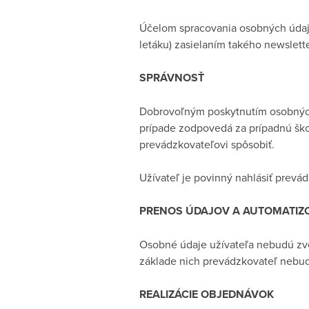
Účelom spracovania osobných údaj
letáku) zasielaním takého newslet
SPRÁVNOSŤ
Dobrovoľným poskytnutím osobných 
prípade zodpovedá za prípadnú šk
prevádzkovateľovi spôsobiť.
Užívateľ je povinný nahlásiť prev
PRENOS ÚDAJOV A AUTOMATIZ
Osobné údaje užívateľa nebudú zve
základe nich prevádzkovateľ nebud
REALIZÁCIE OBJEDNÁVOK