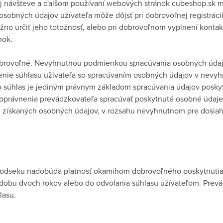
jej návšteve a ďalšom používaní webových stránok cubeshop.sk 
osobných údajov užívateľa môže dôjsť pri dobrovoľnej registrác
možno určiť jeho totožnosť, alebo pri dobrovoľnom vyplnení kont
nok.
obrovoľné. Nevyhnutnou podmienkou spracúvania osobných údaj
elenie súhlasu užívateľa so spracúvaním osobných údajov v nevy
o súhlas je jediným právnym základom spracúvania údajov posky
oprávnenia prevádzkovateľa spracúvať poskytnuté osobné údaje m
 získaných osobných údajov, v rozsahu nevyhnutnom pre dosiah
 odseku nadobúda platnosť okamihom dobrovoľného poskytnutia 
po dobu dvoch rokov alebo do odvolania súhlasu užívateľom. Prev
lasu.