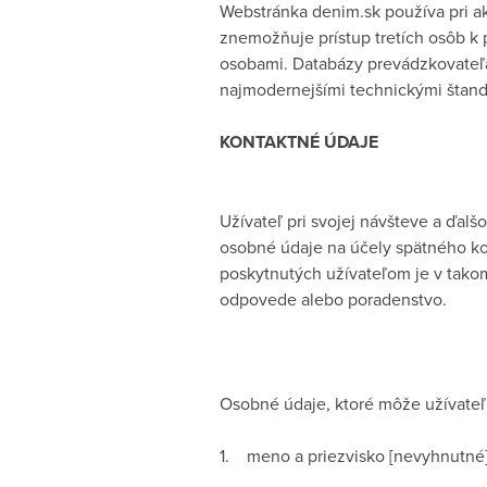
Webstránka denim.sk používa pri ak
znemožňuje prístup tretích osôb k
osobami. Databázy prevádzkovateľa
najmodernejšími technickými štand
KONTAKTNÉ ÚDAJE
Užívateľ pri svojej návšteve a ďa
osobné údaje na účely spätného ko
poskytnutých užívateľom je v tako
odpovede alebo poradenstvo.
Osobné údaje, ktoré môže užívateľ
1. meno a priezvisko [nevyhnutné