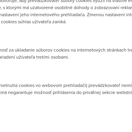
ovoľuje, aby prevádzkovateľ súbory cookies využil na vlastné ev
ov, s ktorými má uzatvorené osobitné dohody o zobrazovaní rekl
nastavení jeho internetového prehliadača. Zmenou nastavení in
cookies súhlas užívateľa zaniká.
sť za ukladanie súborov cookies na internetových stránkach tre
iadení užívateľa tretími osobami.
mietnutia cookies vo webovom prehliadači) prevádzkovateľ nem
mä negarantuje možnosť prihlásenia do privátnej sekcie webstr