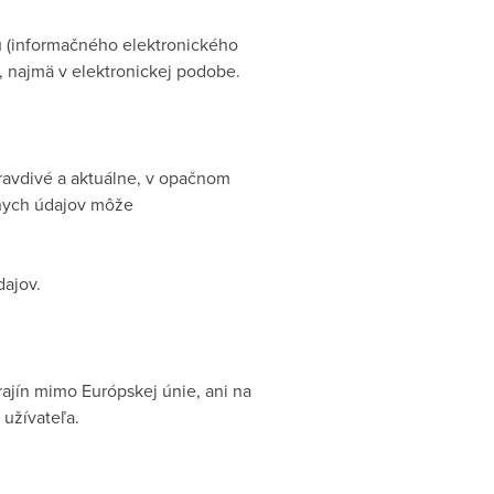
 (informačného elektronického
, najmä v elektronickej podobe.
ravdivé a aktuálne, v opačnom
lnych údajov môže
dajov.
jín mimo Európskej únie, ani na
užívateľa.