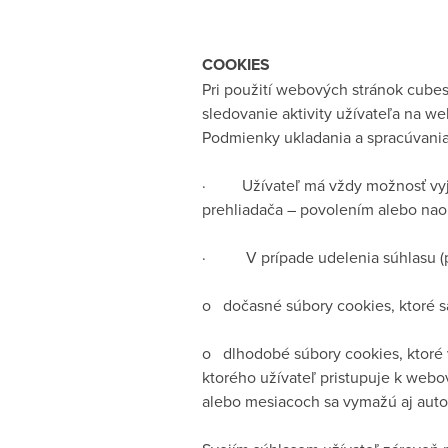
COOKIES
Pri použití webových stránok cube
sledovanie aktivity užívateľa na w
Podmienky ukladania a spracúvania
· Užívateľ má vždy možnosť vyjad
prehliadača – povolením alebo nao
· V prípade udelenia súhlasu (pov
o dočasné súbory cookies, ktoré sa
o dlhodobé súbory cookies, ktoré 
ktorého užívateľ pristupuje k web
alebo mesiacoch sa vymažú aj auto