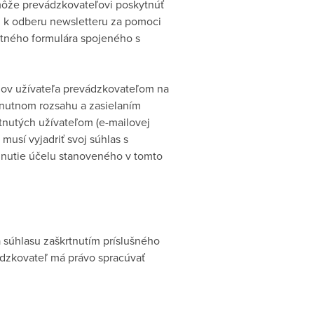
môže prevádzkovateľovi poskytnúť
ii k odberu newsletteru za pomoci
aktného formulára spojeného s
ov užívateľa prevádzkovateľom na
hnutnom rozsahu a zasielaním
tnutých užívateľom (e-mailovej
usí vyjadriť svoj súhlas s
nutie účelu stanoveného v tomto
súhlasu zaškrtnutím príslušného
ádzkovateľ má právo spracúvať