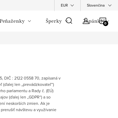
Napíšte nám
Podmienky ochrany osobných údajov
EUR
Slovenčina
Rekla
NÁKU
Peňaženky
Šperky
Topánky
KOŠÍ
85, DIČ : 2122 0558 70, zapísaná v
ľ (ďalej len „prevádzkovateľ“)
ho parlamentu a Rady č. (EÚ)
jov (ďalej len „GDPR“) a so
ní neskorších zmien. Ak je
prerušiť návštevu a využívanie