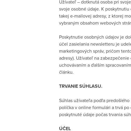
Užívateľ – dotknutá osoba pri svo
svoje osobné údaje. K poskytnutiu 
takej e-mailovej adresy, z ktorej 
vybraným obsahom webových strá
Poskytnutie osobných údajov je d
účel zasielania newsletteru je ud
marketingových správ, pričom tent
adresy). Užívateľ na zabezpečenie 
uchovávaním a ďalším spracovaním
článku.
TRVANIE SÚHLASU.
Súhlas užívateľa podľa predošlého
políčka v online formulári a trvá 
poskytnuté údaje počas trvania súh
ÚČEL