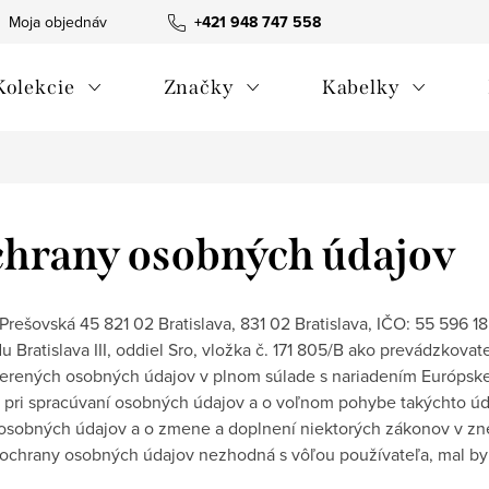
Moja objednávka
Všeobecné obchodné podmienky
+421 948 747 558
Blog
Kolekcie
Značky
Kabelky
hrany osobných údajov
Prešovská 45 821 02 Bratislava
, 831 02 Bratislava, IČO: 55 596 1
ratislava III, oddiel Sro, vložka č. 171 805/B ako prevádzkovate
erených osobných údajov v plnom súlade s nariadením Európske
 pri spracúvaní osobných údajov a o voľnom pohybe takýchto úda
 osobných údajov a o zmene a doplnení niektorých zákonov v zne
ochrany osobných údajov nezhodná s vôľou používateľa, mal by 