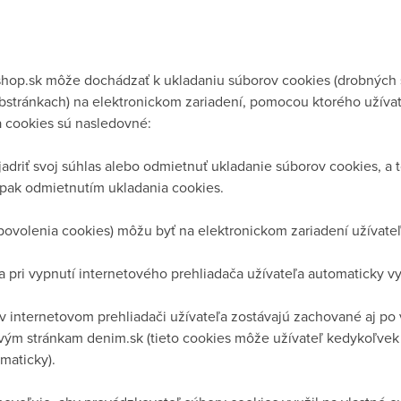
shop.sk môže dochádzať k ukladaniu súborov cookies (drobných
ebstránkach) na elektronickom zariadení, pomocou ktorého užívat
 cookies sú nasledovné:
riť svoj súhlas alebo odmietnuť ukladanie súborov cookies, a
pak odmietnutím ukladania cookies.
olenia cookies) môžu byť na elektronickom zariadení užívateľ
 pri vypnutí internetového prehliadača užívateľa automaticky v
v internetovom prehliadači užívateľa zostávajú zachované aj po
ovým stránkam denim.sk (tieto cookies môže užívateľ kedykoľve
maticky).