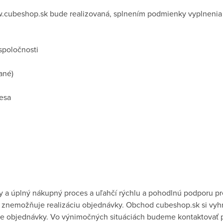
cubeshop.sk bude realizovaná, splnením podmienky vyplnenia
spoločnosti
ané)
esa
ny a úplný nákupný proces a uľahčí rýchlu a pohodlnú podporu 
 znemožňuje realizáciu objednávky. Obchod cubeshop.sk si vyhr
cie objednávky. Vo výnimočných situáciách budeme kontaktovať p