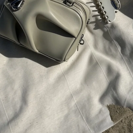
Diamond Club
exkluzívne výhody pre členov nášho klubu
o
Odoberať newsletter