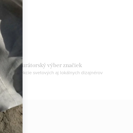
Kurátorský výber značiek
bjavte kolekcie svetových aj lokálnych dizajnérov