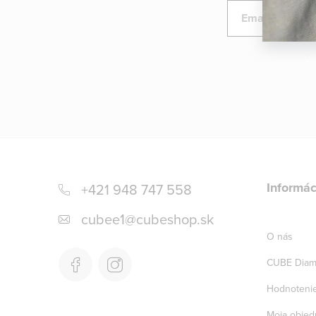
Email
Vl
Z
á
Informác
+421 948 747 558
p
cubee1
@
cubeshop.sk
ä
O nás
t
CUBE Diam
i
Hodnoteni
Moja objed