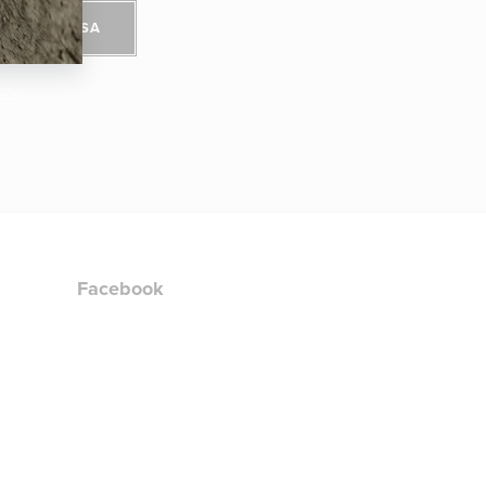
PRIHLÁSIŤ SA
jov
Facebook