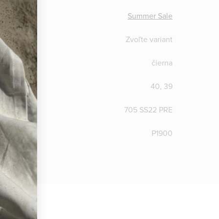
:
Summer Sale
Zvoľte variant
čierna
40, 39
705 SS22 PRE
TICLE
:
P1900