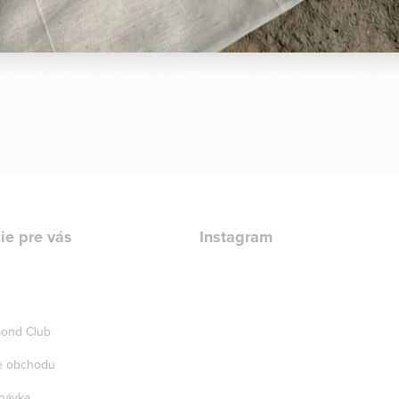
ožením e-mailu súhlasíte s
podmienkami ochrany osobných úda
ie pre vás
Instagram
ond Club
e obchodu
návka