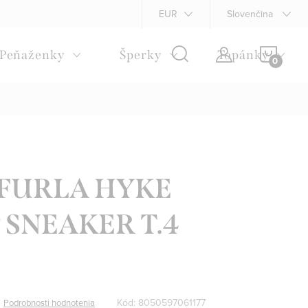
Napíšte nám
Podmienky ochrany osobných údajov
EUR
Slovenčina
Rekla
NÁKU
Peňaženky
Šperky
Topánky
KOŠÍ
- FURLA HYKE
 SNEAKER T.4
Kód:
8050597061177
Podrobnosti hodnotenia