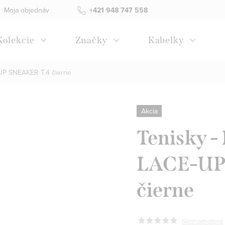
Moja objednávka
Všeobecné obchodné podmienky
+421 948 747 558
Blog
Kolekcie
Značky
Kabelky
UP SNEAKER T.4 čierne
Akcia
Tenisky 
LACE-UP
čierne
Neohodnotené