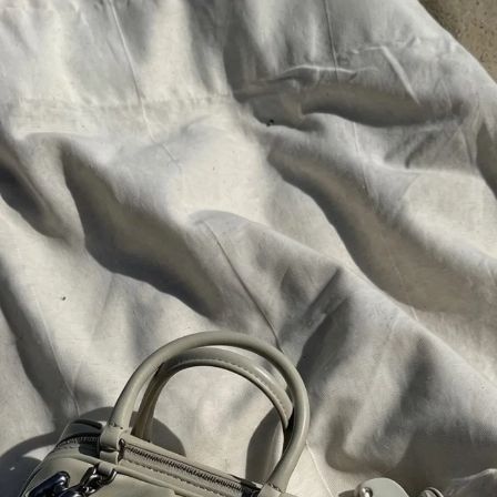
Kategória
EAN
:
tom turistiky
Farba
:
Veľkosť
:
Sezóna
:
Farba AR