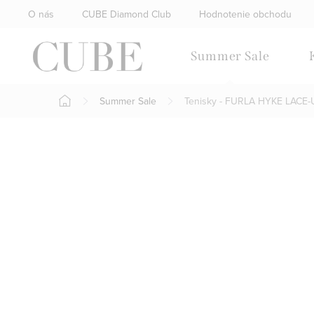
Prejsť
O nás
CUBE Diamond Club
Hodnotenie obchodu
na
obsah
Summer Sale
Summer Sale
Tenisky - FURLA HYKE LACE-
Domov