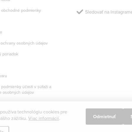
 obchodné podmienky
Sledovať na Instagram
m
ochrany osobných údajov
 poriadok
varu
podmienky účasti v súťaži a
e osobných údajov
 používa technológiu cookies pre
Odmietnuť
ášho zážitku.
Viac informácií
.
praviť nastavenie cookies