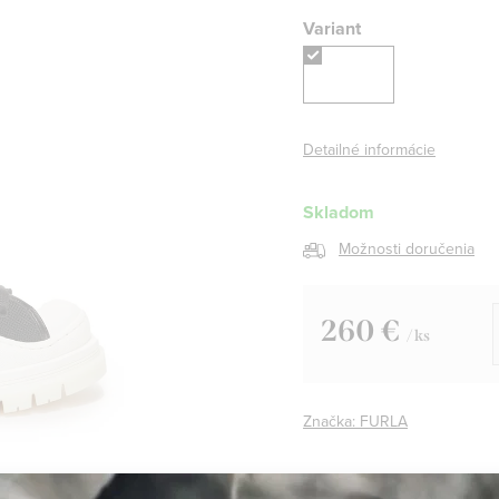
Variant
Detailné informácie
Skladom
Možnosti doručenia
260 €
/ ks
Jednotková
cena:
Značka:
FURLA