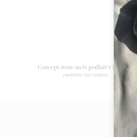
Concept store na 0. podlaží v Eurovei
navštívte nás osobne