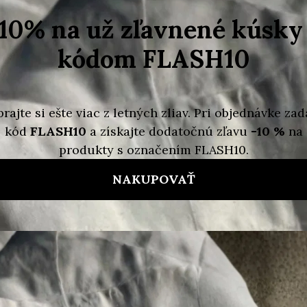
ačka
FURLA
Dodat