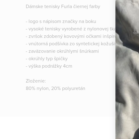
Dámske tenisky Furla čiernej farby
- logo s nápisom značky na boku
- vysoké tenisky vyrobené z nylonovej tkaniny
- zvršok zdobený kovovými očkami inšpirovanými sve
- vnútorná podšívka zo syntetickej kožušiny
- zaväzovanie okrúhlymi šnúrkami
- okrúhly typ špičky
- výška podrážky 4cm
Zloženie:
80% nylon, 20% polyuretán