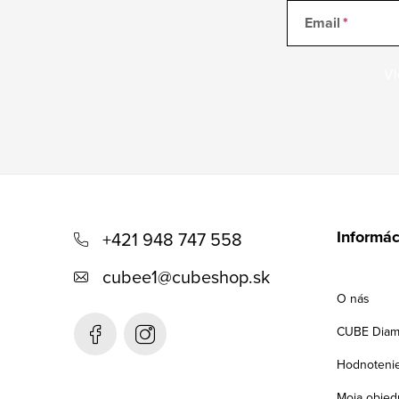
Email
Vl
Z
á
Informác
+421 948 747 558
p
cubee1
@
cubeshop.sk
ä
O nás
t
CUBE Diam
i
Hodnoteni
Moja objed