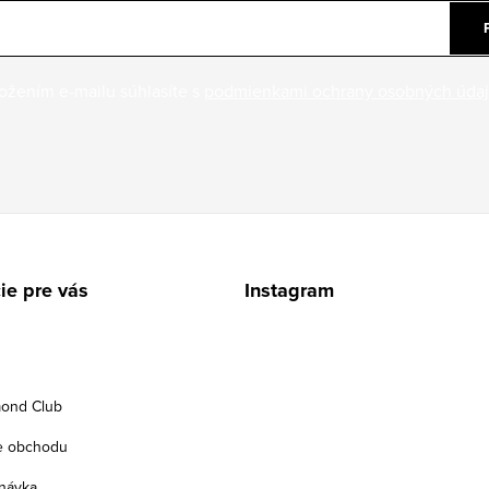
ožením e-mailu súhlasíte s
podmienkami ochrany osobných úda
ie pre vás
Instagram
ond Club
e obchodu
návka