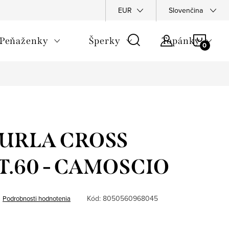
Napíšte nám
Podmienky ochrany osobných údajov
EUR
Slovenčina
Rekla
NÁKU
Peňaženky
Šperky
Topánky
KOŠÍ
 FURLA CROSS
T.60 - CAMOSCIO
Kód:
8050560968045
Podrobnosti hodnotenia