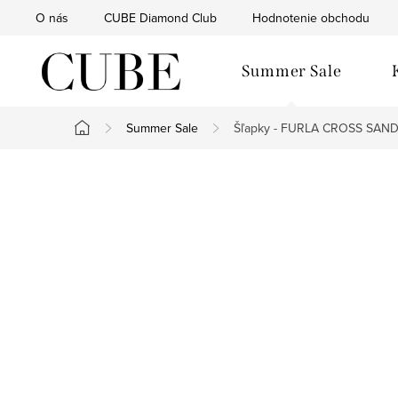
Prejsť
O nás
CUBE Diamond Club
Hodnotenie obchodu
na
obsah
Summer Sale
Summer Sale
Šľapky - FURLA CROSS SAND
Domov