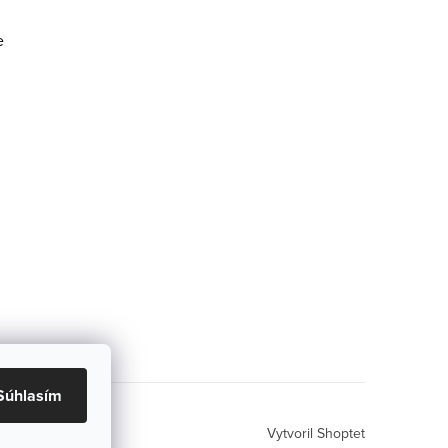
e
Súhlasím
Vytvoril Shoptet