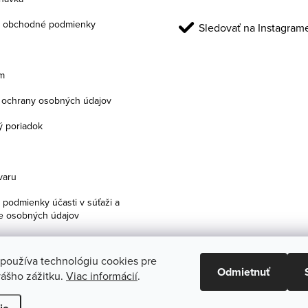
 obchodné podmienky
Sledovať na Instagram
m
ochrany osobných údajov
 poriadok
varu
podmienky účasti v súťaži a
e osobných údajov
 používa technológiu cookies pre
Odmietnuť
ášho zážitku.
Viac informácií
.
praviť nastavenie cookies