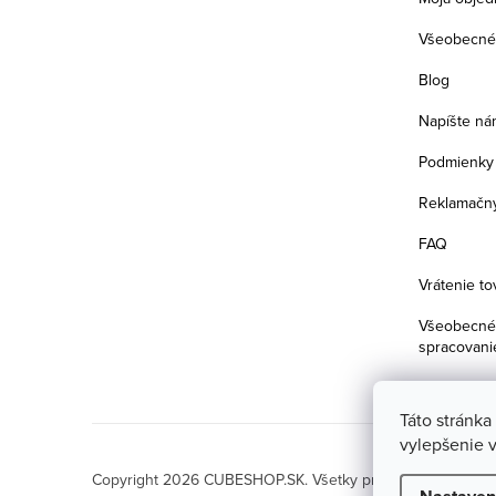
e
Všeobecné
Blog
Napíšte ná
Podmienky 
Reklamačný
FAQ
Vrátenie to
Všeobecné 
spracovani
Táto stránka
vylepšenie v
Copyright 2026
CUBESHOP.SK
. Všetky práva vyhradené.
U