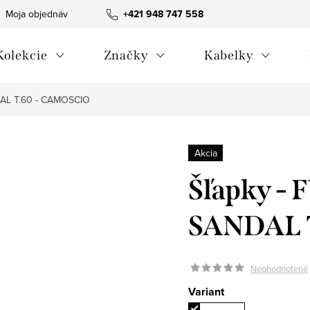
Moja objednávka
Všeobecné obchodné podmienky
+421 948 747 558
Blog
Kolekcie
Značky
Kabelky
AL T.60 - CAMOSCIO
Akcia
Šľapky -
SANDAL 
Neohodnotené
Variant