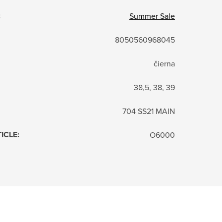
:
Summer Sale
8050560968045
čierna
38,5, 38, 39
704 SS21 MAIN
TICLE
:
O6000