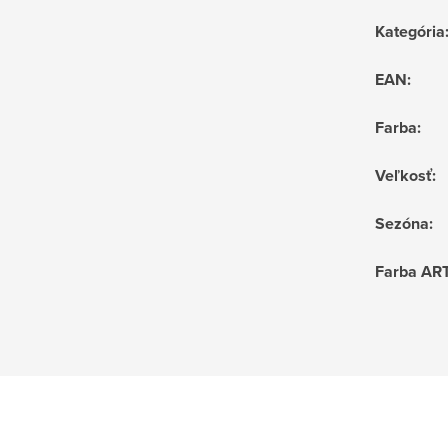
Kategória
EAN
:
Farba
:
Veľkosť
:
Sezóna
:
Farba AR