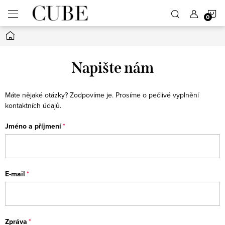
Přejít
N
na
obsah
Domů
K
Napište nám
Máte nějaké otázky? Zodpovíme je. Prosíme o pečlivé vyplnění
kontaktních údajů.
Jméno a příjmení
E-mail
Zpráva