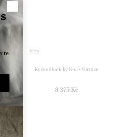
černá
Kožené lodičky No.1 - Vernice
8 375 Kč