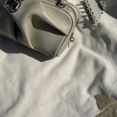
Diamond Club
exkluzivní výhody pro členy našeho klubu
Aktuální novinky a slevy na váš e-mail