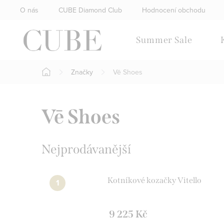
Přejít
O nás
CUBE Diamond Club
Hodnocení obchodu
na
obsah
Summer Sale
Značky
Vē Shoes
Domů
Vē Shoes
Nejprodávanější
Kotníkové kozačky Vitello
9 225 Kč