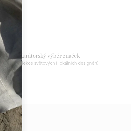
Kurátorský výběr značek
objevte kolekce světových i lokálních designérů