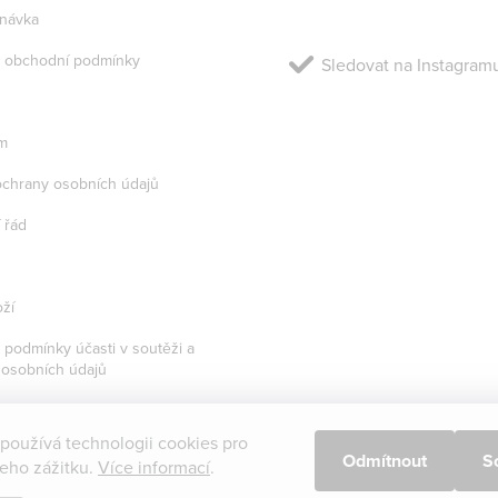
návka
 obchodní podmínky
Sledovat na Instagram
m
chrany osobních údajů
 řád
ží
podmínky účasti v soutěži a
 osobních údajů
 používá technologii cookies pro
Odmítnout
S
šeho zážitku.
Více informací
.