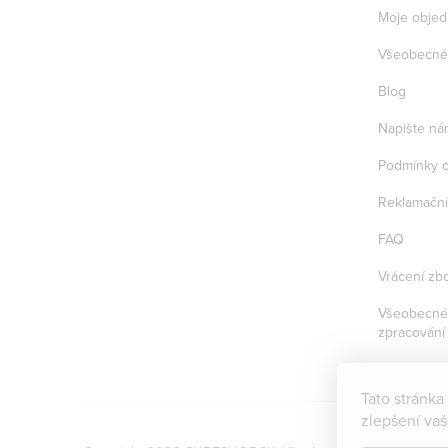
Moje objed
Všeobecné
Blog
Napište ná
Podmínky o
Reklamační
FAQ
Vrácení zbo
Všeobecné 
zpracování
Tato stránka
zlepšení va