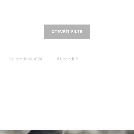
OTEVŘÍT FILTR
Nejprodávanější
Abecedně