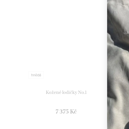
hnědá
zelená
Kožené lodičky No.1
7 375 Kč