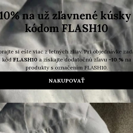
bordó
Kožené lodičky No.1
Kožené lodičky No.1
8 375 Kč
7 375 Kč