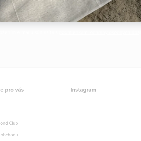
ožením e-mailu súhlasíte s
podmienkami ochrany osobných úda
e pro vás
Instagram
ond Club
 obchodu