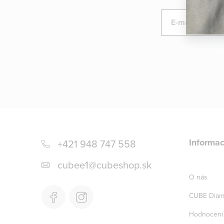
y
v
E-mail
ý
p
Vl
i
s
u
Z
á
Informac
+421 948 747 558
p
cubee1
@
cubeshop.sk
a
O nás
t
CUBE Diam
í
Hodnocení