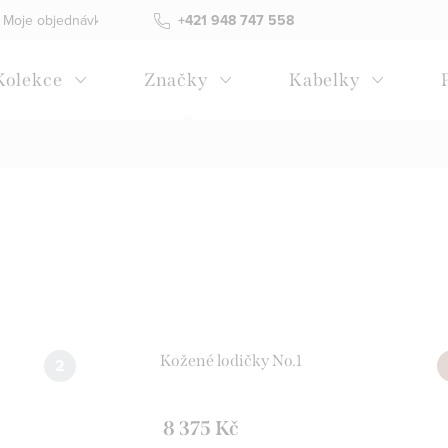
Moje objednávka
Všeobecné obchodní podmínky
+421 948 747 558
Blog
Kolekce
Značky
Kabelky
Kožené lodičky No.1
8 375 Kč