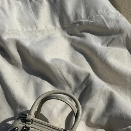
černá
Kožené lodičky No.1
Kožené lodičky No.1
7 375 Kč
7 375 Kč