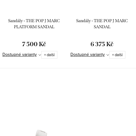
ů
t
ů
Sandály - THE POP J MARC
Sandály - THE POP J MARC
PLATFORM SANDAL
SANDAL
7 500 Kč
6 375 Kč
Dostupné varianty
Dostupné varianty
+ další
+ další