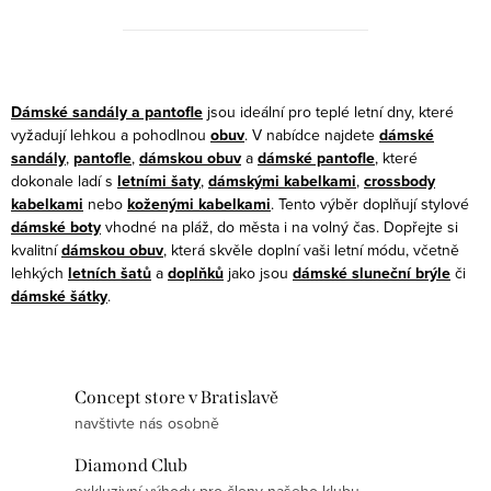
O
v
Dámské sandály a pantofle
jsou ideální pro teplé letní dny, které
l
vyžadují lehkou a pohodlnou
obuv
. V nabídce najdete
dámské
sandály
,
pantofle
,
dámskou obuv
a
dámské pantofle
, které
á
dokonale ladí s
letními šaty
,
dámskými kabelkami
,
crossbody
d
kabelkami
nebo
koženými kabelkami
. Tento výběr doplňují stylové
a
dámské boty
vhodné na pláž, do města i na volný čas. Dopřejte si
c
kvalitní
dámskou obuv
, která skvěle doplní vaši letní módu, včetně
lehkých
letních šatů
a
doplňků
jako jsou
dámské sluneční brýle
či
í
dámské šátky
.
p
r
v
k
Concept store v Bratislavě
y
navštivte nás osobně
v
Diamond Club
ý
exkluzivní výhody pro členy našeho klubu