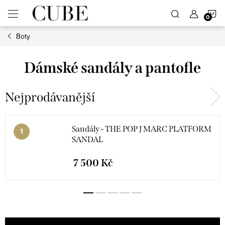
Přejít
N
na
obsah
Boty
K
Dámské sandály a pantofle
Nejprodávanější
Sandály - THE POP J MARC PLATFORM
SANDAL
7 500 Kč