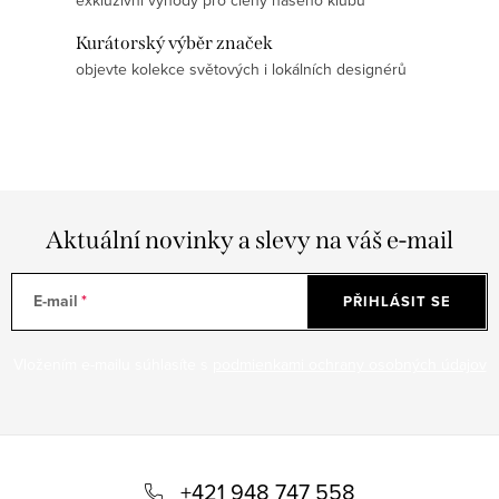
p
i
Kurátorský výběr značek
s
objevte kolekce světových i lokálních designérů
u
Aktuální novinky a slevy na váš e-mail
E-mail
PŘIHLÁSIT SE
Vložením e-mailu súhlasíte s
podmienkami ochrany osobných údajov
Z
á
+421 948 747 558