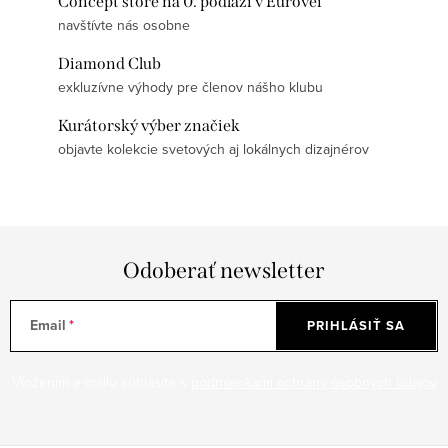
Concept store na 0. podlaží v Eurovei
navštívte nás osobne
Diamond Club
exkluzívne výhody pre členov nášho klubu
Kurátorský výber značiek
objavte kolekcie svetových aj lokálnych dizajnérov
Odoberať newsletter
Email
PRIHLÁSIŤ SA
Vložením e-mailu súhlasíte s
podmienkami ochrany osobných údajov