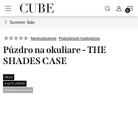
Prejsť
N
na
obsah
Summer Sale
K
Neohodnotené
Podrobnosti hodnotenia
Púzdro na okuliare - THE
SHADES CASE
Akcia
Kód FLASH10
Festival must-have