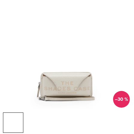
–30 %