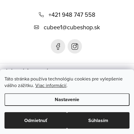
Z
á
+421 948 747 558
p
cubee1
@
cubeshop.sk
ä
t
i
e
Informácie pre vás
Táto stránka používa technológiu cookies pre vylepšenie
vášho zážitku.
Viac informácií
.
Instagram
Nastavenie
Copyright 2026
CUBESHOP.SK
. Všetky práva vyhradené.
Upraviť
nastavenie cookies
Odmietnuť
Súhlasím
Vytvoril Shoptet