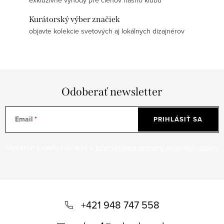
Kurátorský výber značiek
objavte kolekcie svetových aj lokálnych dizajnérov
Odoberať newsletter
Email
PRIHLÁSIŤ SA
Vložením e-mailu súhlasíte s
podmienkami ochrany osobných údajov
Z
á
+421 948 747 558
p