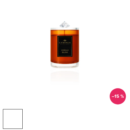
–15 %