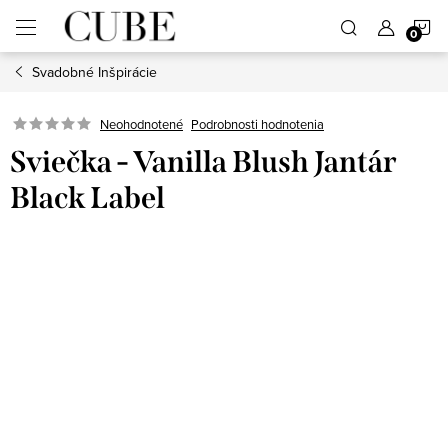
Prejsť
N
na
obsah
Svadobné Inšpirácie
K
Neohodnotené
Podrobnosti hodnotenia
Sviečka - Vanilla Blush Jantár
Black Label