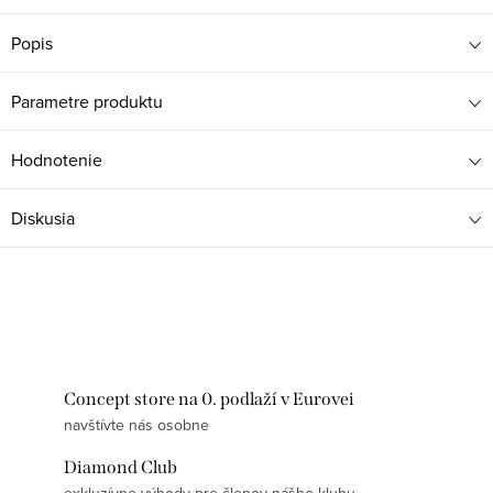
Popis
Parametre produktu
Hodnotenie
Diskusia
Concept store na 0. podlaží v Eurovei
navštívte nás osobne
Diamond Club
exkluzívne výhody pre členov nášho klubu