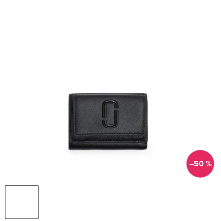
–50 %