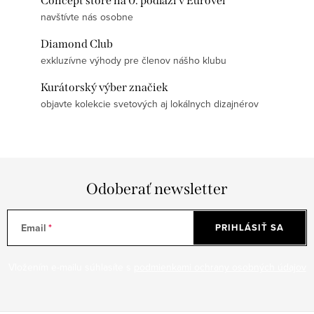
Concept store na 0. podlaží v Eurovei
navštívte nás osobne
Diamond Club
exkluzívne výhody pre členov nášho klubu
Kurátorský výber značiek
objavte kolekcie svetových aj lokálnych dizajnérov
Odoberať newsletter
Email
PRIHLÁSIŤ SA
Vložením e-mailu súhlasíte s
podmienkami ochrany osobných údajov