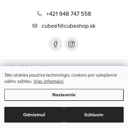
Z
á
+421 948 747 558
p
cubee1
@
cubeshop.sk
ä
t
i
e
Informácie pre vás
Táto stránka používa technológiu cookies pre vylepšenie
vášho zážitku.
Viac informácií
.
Instagram
Nastavenie
Copyright 2026
CUBESHOP.SK
. Všetky práva vyhradené.
Upraviť
nastavenie cookies
Odmietnuť
Súhlasím
Vytvoril Shoptet