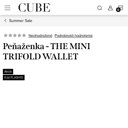
Prejsť
N
na
obsah
Summer Sale
K
Neohodnotené
Podrobnosti hodnotenia
Peňaženka - THE MINI
TRIFOLD WALLET
Akcia
Kód FLASH10