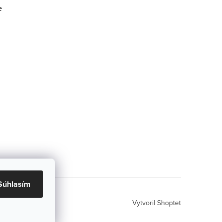
e
Súhlasím
Vytvoril Shoptet