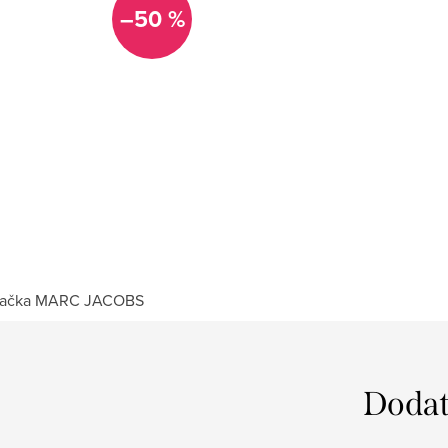
–50 %
ačka
MARC JACOBS
Dodat