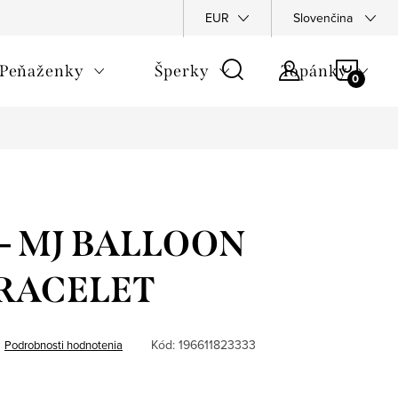
Napíšte nám
Podmienky ochrany osobných údajov
EUR
Slovenčina
Rekla
NÁKU
Peňaženky
Šperky
Topánky
KOŠÍ
 - MJ BALLOON
RACELET
Kód:
196611823333
Podrobnosti hodnotenia