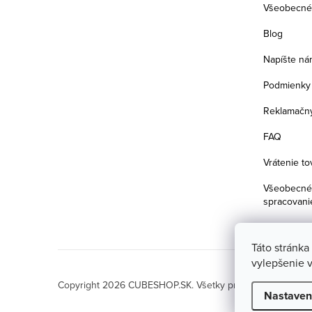
Všeobecné
Blog
Napíšte ná
Podmienky 
Reklamačný
FAQ
Vrátenie to
Všeobecné 
spracovani
Táto stránka
vylepšenie v
Copyright 2026
CUBESHOP.SK
. Všetky práva vyhradené.
U
Nastaven