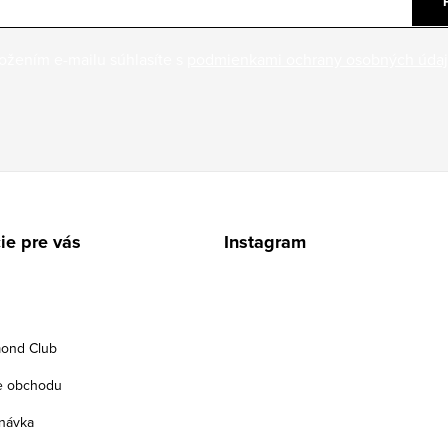
ožením e-mailu súhlasíte s
podmienkami ochrany osobných úda
ie pre vás
Instagram
ond Club
e obchodu
návka