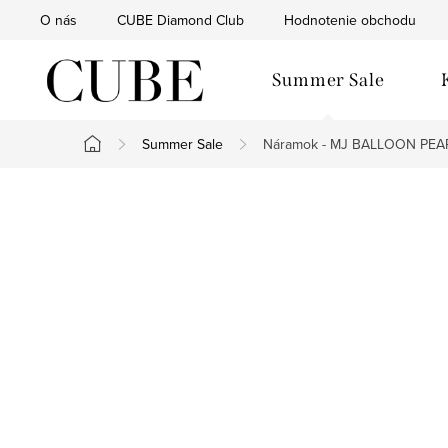
Prejsť
O nás
CUBE Diamond Club
Hodnotenie obchodu
na
obsah
Summer Sale
Summer Sale
Náramok - MJ BALLOON PEA
Domov