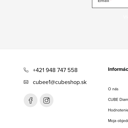
Email
Vl
Z
á
Informác
+421 948 747 558
p
cubee1
@
cubeshop.sk
ä
O nás
t
CUBE Diam
i
Hodnoteni
e
Moja objed