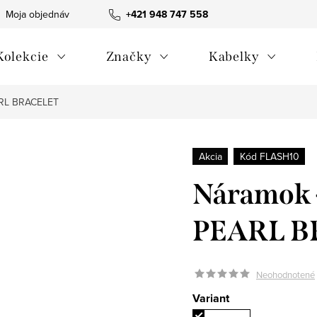
Moja objednávka
Všeobecné obchodné podmienky
+421 948 747 558
Blog
Kolekcie
Značky
Kabelky
RL BRACELET
Akcia
Kód FLASH10
Náramok
PEARL B
Neohodnotené
Variant