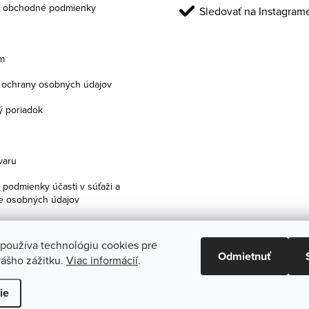
 obchodné podmienky
Sledovať na Instagram
m
ochrany osobných údajov
 poriadok
varu
podmienky účasti v súťaži a
e osobných údajov
 používa technológiu cookies pre
Odmietnuť
ášho zážitku.
Viac informácií
.
praviť nastavenie cookies
ie