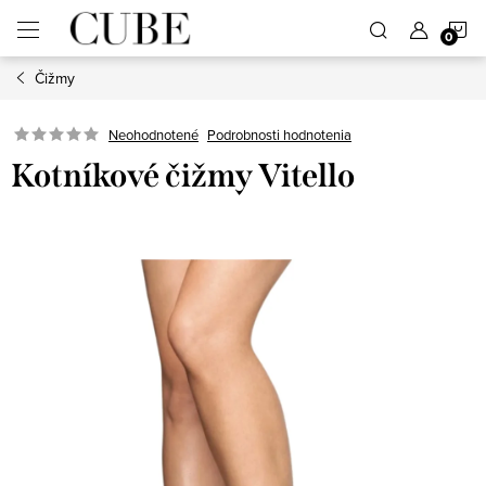
Prejsť
N
na
obsah
Čižmy
K
Neohodnotené
Podrobnosti hodnotenia
Kotníkové čižmy Vitello