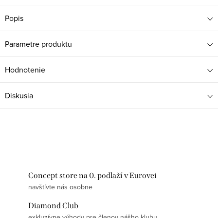
Popis
Parametre produktu
Hodnotenie
Diskusia
Concept store na 0. podlaží v Eurovei
navštívte nás osobne
Diamond Club
exkluzívne výhody pre členov nášho klubu