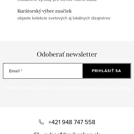
Kurátorský výber značiek
objavte kolekcie svetových aj lokálnych dizajnérov
Odoberať newsletter
Email
PRIHLÁSIŤ SA
Vložením e-mailu súhlasíte s
podmienkami ochrany osobných údajov
Z
á
+421 948 747 558
p