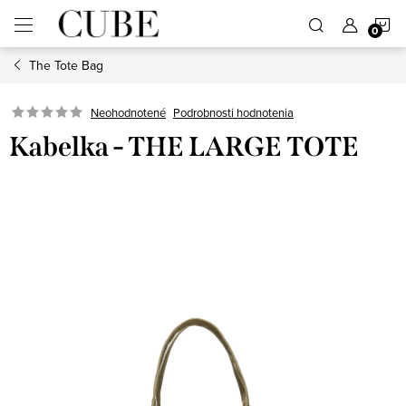
Prejsť
N
na
obsah
The Tote Bag
K
Neohodnotené
Podrobnosti hodnotenia
Kabelka - THE LARGE TOTE