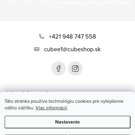
Vložením e-mailu súhlasíte s
podmienkami ochrany osobných údajov
Z
á
+421 948 747 558
p
cubee1
@
cubeshop.sk
ä
t
i
e
Informácie pre vás
Táto stránka používa technológiu cookies pre vylepšenie
vášho zážitku.
Viac informácií
.
Instagram
Nastavenie
Copyright 2026
CUBESHOP.SK
. Všetky práva vyhradené.
Upraviť