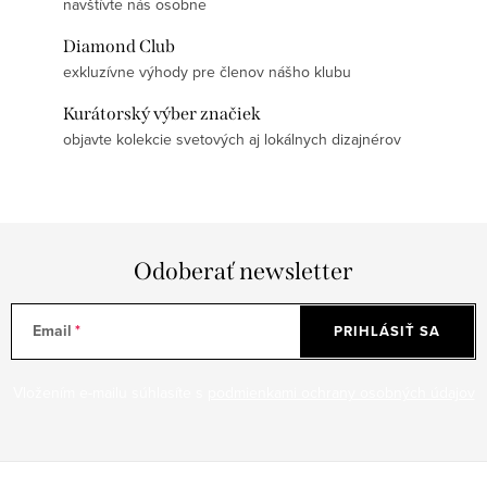
navštívte nás osobne
Diamond Club
exkluzívne výhody pre členov nášho klubu
Kurátorský výber značiek
objavte kolekcie svetových aj lokálnych dizajnérov
Odoberať newsletter
Email
PRIHLÁSIŤ SA
Vložením e-mailu súhlasíte s
podmienkami ochrany osobných údajov
Z