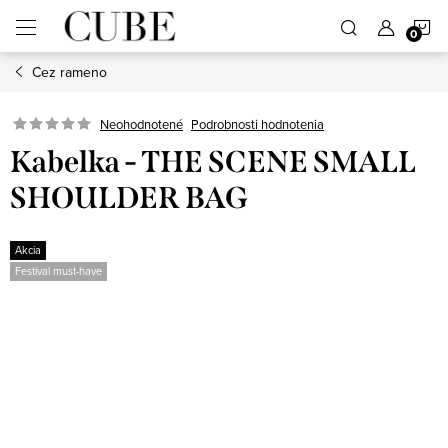
Prejsť
N
na
obsah
Cez rameno
K
Neohodnotené
Podrobnosti hodnotenia
Kabelka - THE SCENE SMALL
SHOULDER BAG
Akcia
Festival must-have