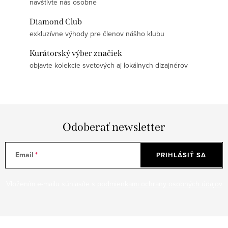
navštívte nás osobne
Diamond Club
exkluzívne výhody pre členov nášho klubu
Kurátorský výber značiek
objavte kolekcie svetových aj lokálnych dizajnérov
Odoberať newsletter
Email
PRIHLÁSIŤ SA
Vložením e-mailu súhlasíte s
podmienkami ochrany osobných údajov
Z