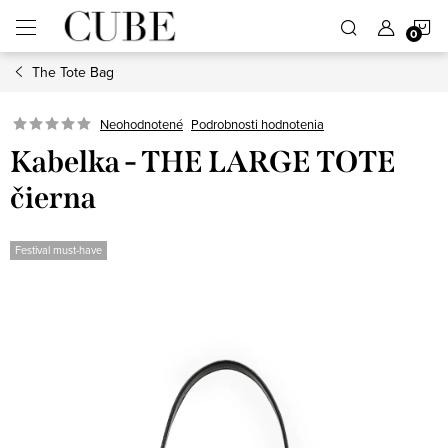
Prejsť
N
na
obsah
The Tote Bag
K
Neohodnotené
Podrobnosti hodnotenia
Kabelka - THE LARGE TOTE
čierna
Festival must-have