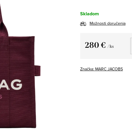
Skladom
Možnosti doručenia
280 €
/ ks
Jednotková
cena:
Značka:
MARC JACOBS