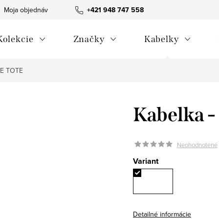
Moja objednávka
Všeobecné obchodné podmienky
+421 948 747 558
Blog
Kolekcie
Značky
Kabelky
GE TOTE
Kabelka 
Neohodnotené
Variant
Detailné informácie