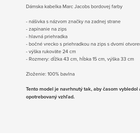
Dámska kabelka Marc Jacobs bordovej farby
- nášivka s názvom značky na zadnej strane
- zapínanie na zips
- hlavná priehradka
- bočné vrecko s priehradkou na zips s dvomi otvor
- výška rukoväte 24 cm
- Rozmery: dĺžka 43 cm, hĺbka 15 cm, výška 33 cm
Zloženie: 100% bavlna
Tento model je navrhnutý tak, aby časom vybledol 
opotrebovaný vzhľad.