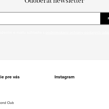
Odoberať newsletter
ožením e-mailu súhlasíte s
podmienkami ochrany osobných úda
ie pre vás
Instagram
ond Club