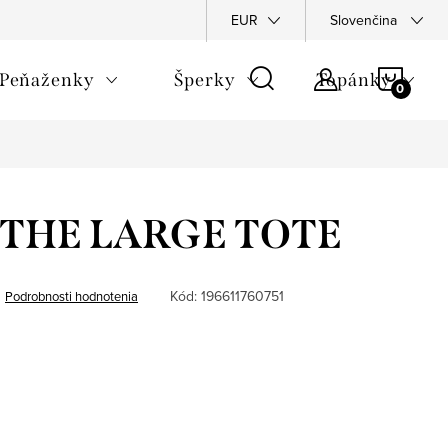
Napíšte nám
Podmienky ochrany osobných údajov
EUR
Slovenčina
Rekla
NÁKU
Peňaženky
Šperky
Topánky
KOŠÍ
- THE LARGE TOTE
Kód:
196611760751
Podrobnosti hodnotenia