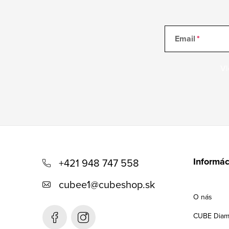
Email
Vl
Z
á
Informác
+421 948 747 558
p
cubee1
@
cubeshop.sk
ä
O nás
t
CUBE Diam