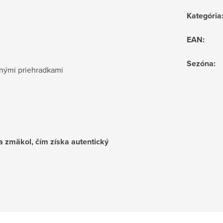
Kategória
EAN
:
Sezóna
:
enými priehradkami
a zmäkol, čím získa autentický