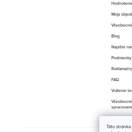
i
Hodnoteni
e
Moja objed
Všeobecné
Blog
Napíšte ná
Podmienky 
Reklamačný
FAQ
Vrátenie to
Všeobecné 
spracovani
Táto stránka