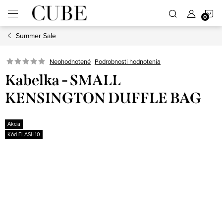
Prejsť
N
na
obsah
Summer Sale
K
Neohodnotené
Podrobnosti hodnotenia
Kabelka - SMALL
KENSINGTON DUFFLE BAG
Akcia
Kód FLASH10