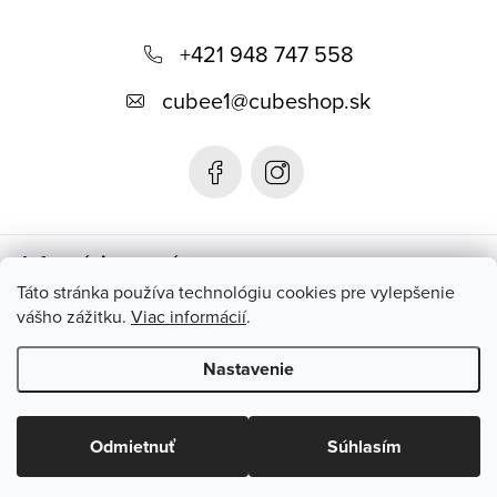
Z
á
+421 948 747 558
p
cubee1
@
cubeshop.sk
ä
t
i
e
Informácie pre vás
Táto stránka používa technológiu cookies pre vylepšenie
vášho zážitku.
Viac informácií
.
Instagram
Nastavenie
Copyright 2026
CUBESHOP.SK
. Všetky práva vyhradené.
Upraviť
nastavenie cookies
Odmietnuť
Súhlasím
Vytvoril Shoptet