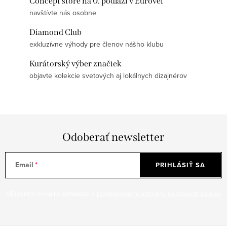
Concept store na 0. podlaží v Eurovei
navštívte nás osobne
Diamond Club
exkluzívne výhody pre členov nášho klubu
Kurátorský výber značiek
objavte kolekcie svetových aj lokálnych dizajnérov
Odoberať newsletter
Email
PRIHLÁSIŤ SA
Vložením e-mailu súhlasíte s
podmienkami ochrany osobných údajov