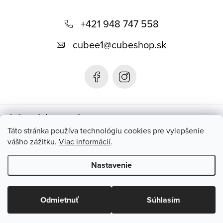
Z
á
+421 948 747 558
p
cubee1
@
cubeshop.sk
ä
t
i
e
Informácie pre vás
Táto stránka používa technológiu cookies pre vylepšenie
vášho zážitku.
Viac informácií
.
Instagram
Nastavenie
Copyright 2026
CUBESHOP.SK
. Všetky práva vyhradené.
Upraviť
nastavenie cookies
Odmietnuť
Súhlasím
Vytvoril Shoptet