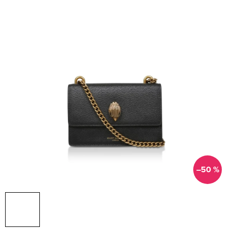
–50 %