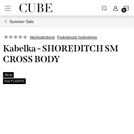
Prejsť
N
na
obsah
Summer Sale
K
Neohodnotené
Podrobnosti hodnotenia
Kabelka - SHOREDITCH SM
CROSS BODY
Akcia
Kód FLASH10