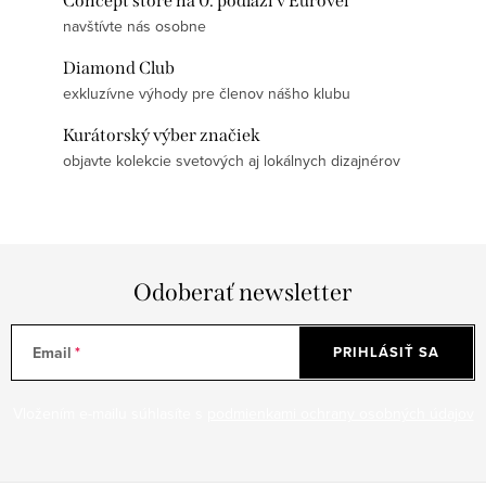
Concept store na 0. podlaží v Eurovei
navštívte nás osobne
Diamond Club
exkluzívne výhody pre členov nášho klubu
Kurátorský výber značiek
objavte kolekcie svetových aj lokálnych dizajnérov
Odoberať newsletter
Email
PRIHLÁSIŤ SA
Vložením e-mailu súhlasíte s
podmienkami ochrany osobných údajov