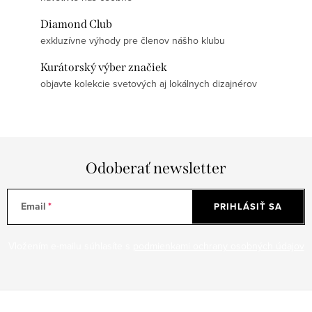
Diamond Club
exkluzívne výhody pre členov nášho klubu
Kurátorský výber značiek
objavte kolekcie svetových aj lokálnych dizajnérov
Odoberať newsletter
Email
PRIHLÁSIŤ SA
Vložením e-mailu súhlasíte s
podmienkami ochrany osobných údajov
Z