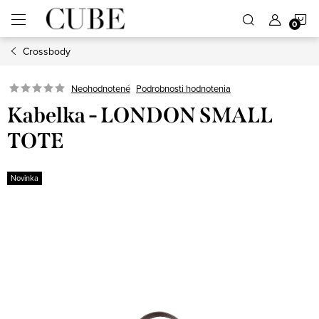
Prejsť
N
na
obsah
Crossbody
K
Neohodnotené
Podrobnosti hodnotenia
Kabelka - LONDON SMALL
TOTE
Novinka