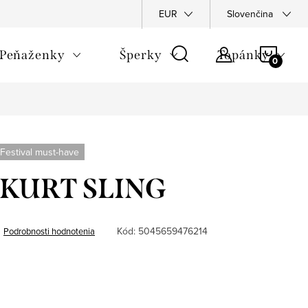
Napíšte nám
Podmienky ochrany osobných údajov
EUR
Slovenčina
Rekla
NÁKU
Peňaženky
Šperky
Topánky
KOŠÍ
Festival must-have
- KURT SLING
Kód:
5045659476214
Podrobnosti hodnotenia