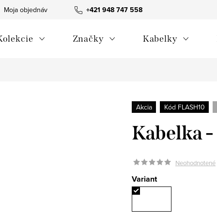
Moja objednávka
Všeobecné obchodné podmienky
+421 948 747 558
Blog
Kolekcie
Značky
Kabelky
Akcia
Kód FLASH10
Kabelka 
Neohodnotené
Variant