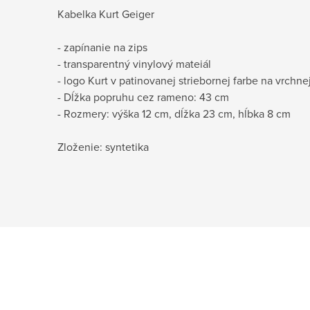
Kabelka Kurt Geiger
- zapínanie na zips
- transparentný vinylový mateiál
- logo Kurt v patinovanej striebornej farbe na vrchne
- Dĺžka popruhu cez rameno: 43 cm
- Rozmery: výška 12 cm, dĺžka 23 cm, hĺbka 8 cm
Zloženie: syntetika