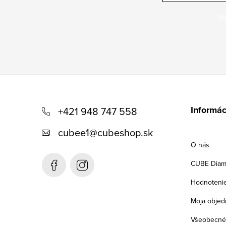
Vl
Z
á
Informác
+421 948 747 558
p
cubee1
@
cubeshop.sk
ä
O nás
t
CUBE Diam
i
Hodnoteni
e
Moja objed
Všeobecné