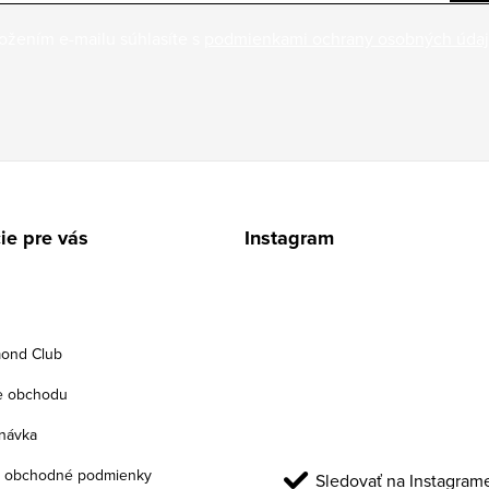
ožením e-mailu súhlasíte s
podmienkami ochrany osobných úda
ie pre vás
Instagram
ond Club
e obchodu
návka
 obchodné podmienky
Sledovať na Instagram