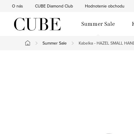
Prejsť
O nás
CUBE Diamond Club
Hodnotenie obchodu
na
obsah
Summer Sale
Summer Sale
Kabelka - HAZEL SMALL HA
Domov