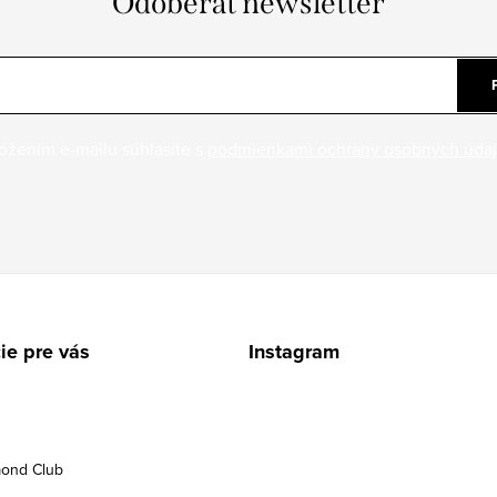
Odoberať newsletter
ožením e-mailu súhlasíte s
podmienkami ochrany osobných úda
ie pre vás
Instagram
ond Club