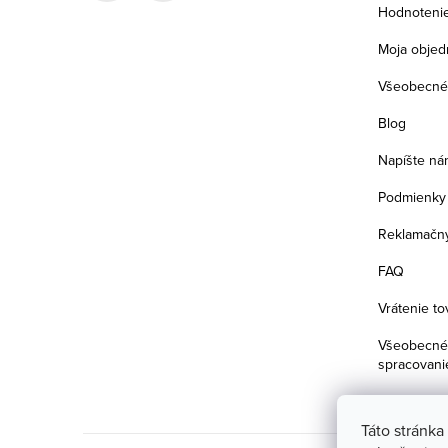
i
Hodnoteni
e
Moja objed
Všeobecné
Blog
Napíšte ná
Podmienky 
Reklamačný
FAQ
Vrátenie to
Všeobecné 
spracovani
Táto stránka