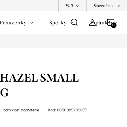
Napíšte nám
Podmienky ochrany osobných údajov
EUR
Slovenčina
Rekla
NÁKU
Peňaženky
Šperky
Topánky
KOŠÍ
- HAZEL SMALL
AG
Kód:
8050889709077
Podrobnosti hodnotenia