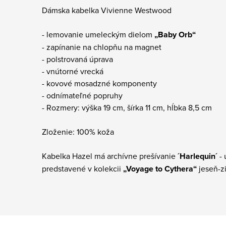
Dámska kabelka Vivienne Westwood
- lemovanie umeleckým dielom
„Baby Orb“
- zapínanie na chlopňu na magnet
- polstrovaná úprava
- vnútorné vrecká
- kovové mosadzné komponenty
- odnímateľné popruhy
- Rozmery: výška 19 cm, šírka 11 cm, hĺbka 8,5 cm
Zloženie: 100% koža
Kabelka Hazel má archívne prešívanie
´Harlequin´
- 
predstavené v kolekcii
„Voyage to Cythera“
jeseň-z