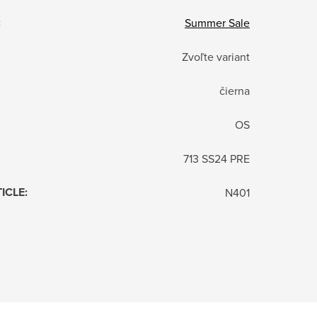
:
Summer Sale
Zvoľte variant
čierna
OS
713 SS24 PRE
TICLE
:
N401