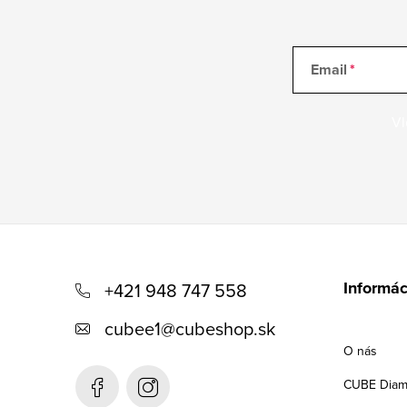
Email
Vl
Z
á
Informác
+421 948 747 558
p
cubee1
@
cubeshop.sk
ä
O nás
t
CUBE Diam