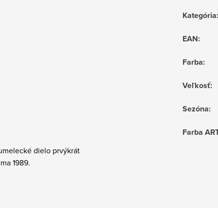
Kategória
EAN
:
Farba
:
Veľkosť
:
Sezóna
:
Farba AR
umelecké dielo prvýkrát
ima 1989.