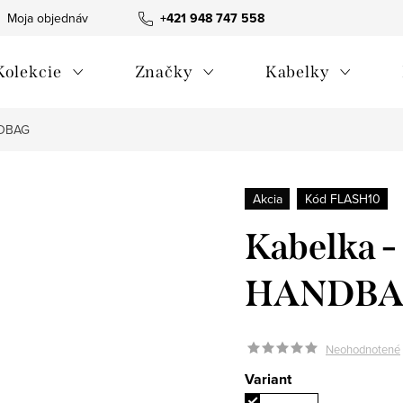
Moja objednávka
Všeobecné obchodné podmienky
+421 948 747 558
Blog
Kolekcie
Značky
Kabelky
NDBAG
Akcia
Kód FLASH10
Kabelka 
HANDB
Neohodnotené
Variant