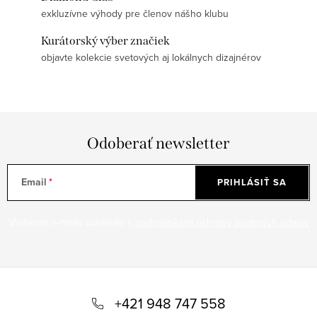
exkluzívne výhody pre členov nášho klubu
Kurátorský výber značiek
objavte kolekcie svetových aj lokálnych dizajnérov
Odoberať newsletter
Email
PRIHLÁSIŤ SA
Vložením e-mailu súhlasíte s
podmienkami ochrany osobných údajov
Z
á
+421 948 747 558