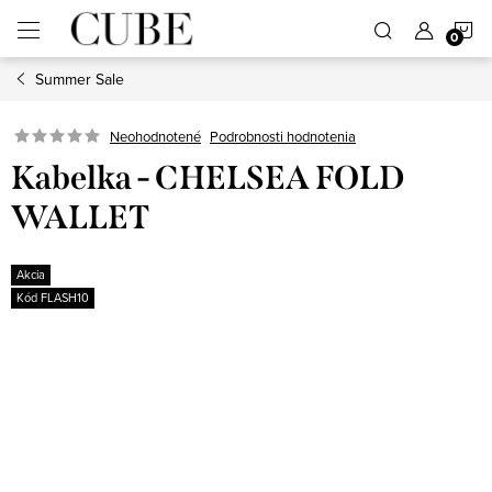
Prejsť
N
na
obsah
Summer Sale
K
Neohodnotené
Podrobnosti hodnotenia
Kabelka - CHELSEA FOLD
WALLET
Akcia
Kód FLASH10