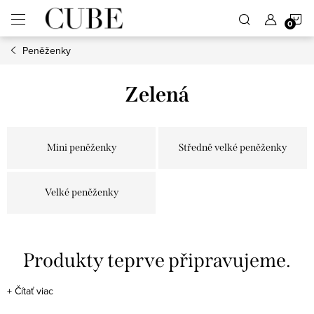
Přejít
N
na
obsah
Peněženky
K
Zelená
Mini peněženky
Středně velké peněženky
Velké peněženky
Produkty teprve připravujeme.
+
Čítať viac
Můžete se ale podívat na ostatní kategorie.