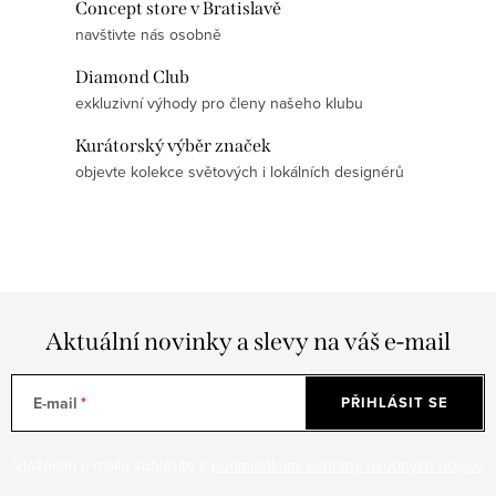
Concept store v Bratislavě
navštivte nás osobně
ZPĚT DO OBCHODU
Diamond Club
exkluzivní výhody pro členy našeho klubu
Kurátorský výběr značek
objevte kolekce světových i lokálních designérů
Aktuální novinky a slevy na váš e-mail
E-mail
PŘIHLÁSIT SE
Vložením e-mailu súhlasíte s
podmienkami ochrany osobných údajov