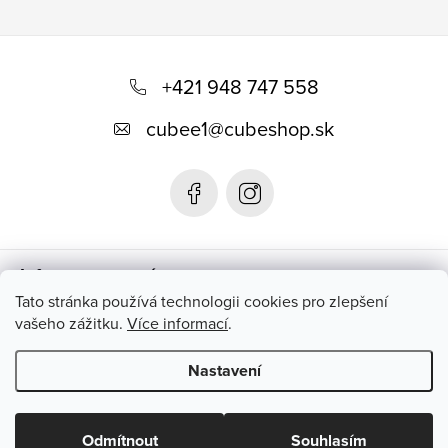
Z
á
+421 948 747 558
p
cubee1
@
cubeshop.sk
a
t
í
Informace pro vás
Tato stránka používá technologii cookies pro zlepšení
vašeho zážitku.
Více informací
.
Instagram
Nastavení
Copyright 2026
CUBESHOP.SK
. Všechna práva vyhrazena.
Upravit nastavení cookies
Odmítnout
Souhlasím