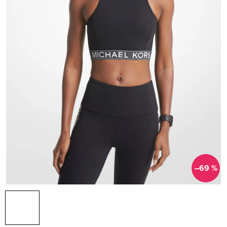
–69 %