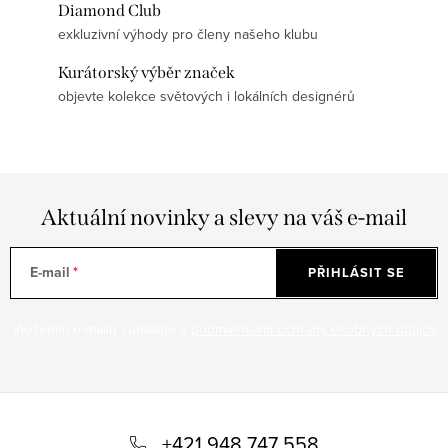
Diamond Club
exkluzivní výhody pro členy našeho klubu
Kurátorský výběr značek
objevte kolekce světových i lokálních designérů
Aktuální novinky a slevy na váš e-mail
E-mail
PŘIHLÁSIT SE
Vložením e-mailu súhlasíte s
podmienkami ochrany osobných údajov
Z
á
+421 948 747 558