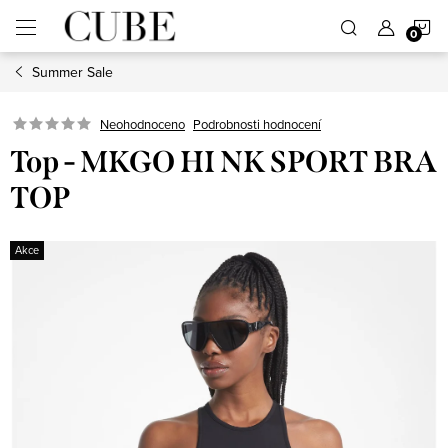
Přejít
N
na
obsah
Summer Sale
K
Neohodnoceno
Podrobnosti hodnocení
Top - MKGO HI NK SPORT BRA
TOP
Akce