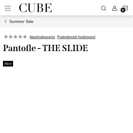
Přejít
N
na
obsah
Summer Sale
K
Neohodnoceno
Podrobnosti hodnocení
Pantofle - THE SLIDE
Akce