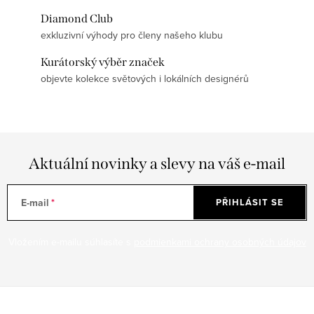
Diamond Club
exkluzivní výhody pro členy našeho klubu
Kurátorský výběr značek
objevte kolekce světových i lokálních designérů
Aktuální novinky a slevy na váš e-mail
E-mail
PŘIHLÁSIT SE
Vložením e-mailu súhlasíte s
podmienkami ochrany osobných údajov
Z