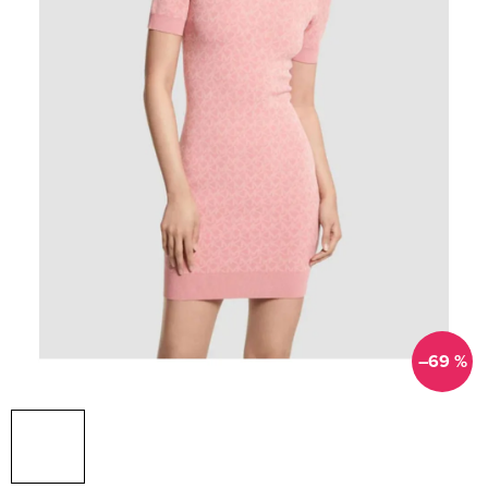
–69 %