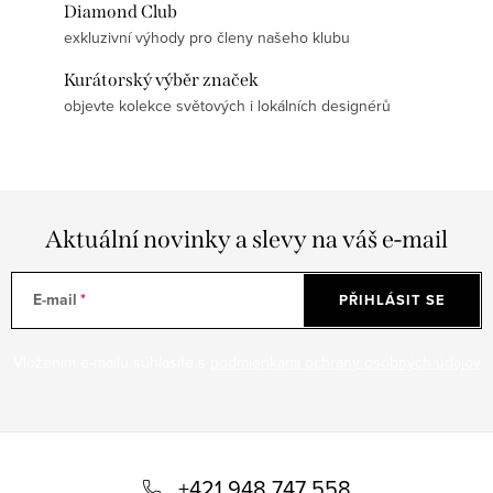
Diamond Club
exkluzivní výhody pro členy našeho klubu
Kurátorský výběr značek
objevte kolekce světových i lokálních designérů
Aktuální novinky a slevy na váš e-mail
E-mail
PŘIHLÁSIT SE
Vložením e-mailu súhlasíte s
podmienkami ochrany osobných údajov
Z
á
+421 948 747 558