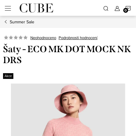
Přejít
N
na
obsah
Summer Sale
K
Neohodnoceno
Podrobnosti hodnocení
Šaty - ECO MK DOT MOCK NK
DRS
Akce