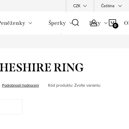
Napište nám
Podmínky ochrany osobních údajů
CZK
Čeština
Reklamační 
NÁKU
Peněženky
Šperky
Boty
O
KOŠÍ
 CHESHIRE RING
Kód produktu:
Zvolte variantu
Podrobnosti hodnocení