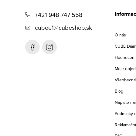
á
Informac
+421 948 747 558
p
cubee1
@
cubeshop.sk
a
O nás
t
CUBE Diam
í
Hodnocení
Moje objed
Všeobecné
Blog
Napište ná
Podmínky o
Reklamační