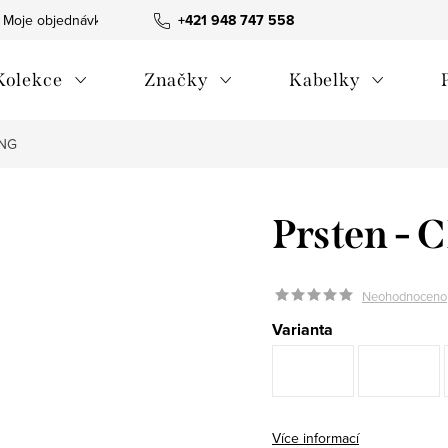
Moje objednávka
Všeobecné obchodní podmínky
+421 948 747 558
Blog
Kolekce
Značky
Kabelky
ING
Prsten -
Neohodnoceno
Varianta
Více informací