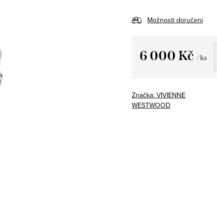
Možnosti doručení
6 000 Kč
/ ks
Měrná
cena:
Značka:
VIVIENNE
WESTWOOD