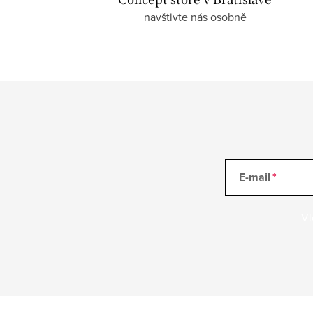
navštivte nás osobně
E-mail
Vl
Z