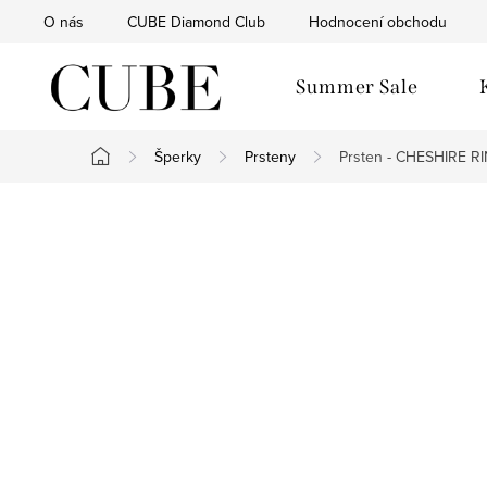
Přejít
O nás
CUBE Diamond Club
Hodnocení obchodu
na
obsah
Summer Sale
Šperky
Prsteny
Prsten - CHESHIRE R
Domů