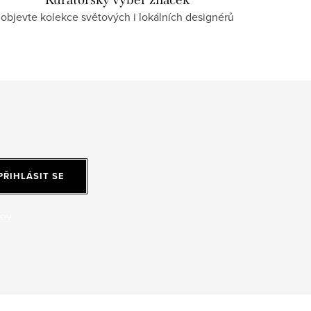
objevte kolekce světových i lokálních designérů
PŘIHLÁSIT SE
jov