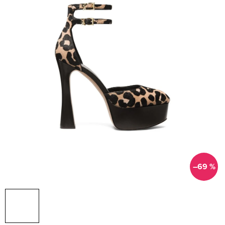
–69 %