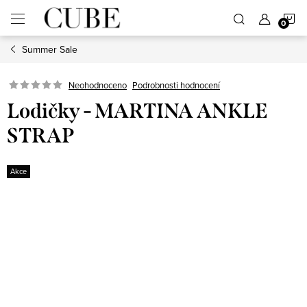
Přejít
N
na
obsah
Summer Sale
K
Neohodnoceno
Podrobnosti hodnocení
Lodičky - MARTINA ANKLE
STRAP
Akce