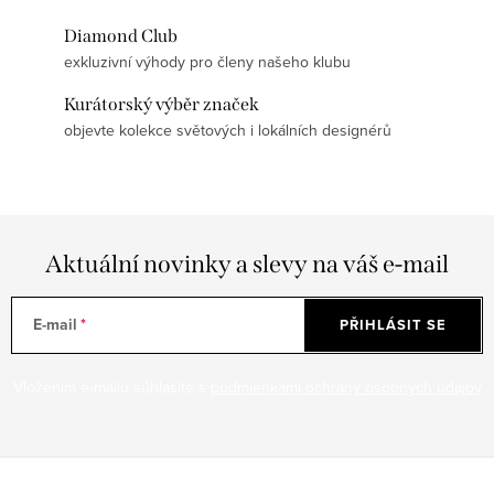
Diamond Club
exkluzivní výhody pro členy našeho klubu
Kurátorský výběr značek
objevte kolekce světových i lokálních designérů
Aktuální novinky a slevy na váš e-mail
E-mail
PŘIHLÁSIT SE
Vložením e-mailu súhlasíte s
podmienkami ochrany osobných údajov
Z