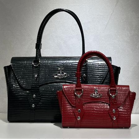
-70 %
Krátké kalhoty - THE SPORT
SHORT
4 750 Kč
1 425 Kč