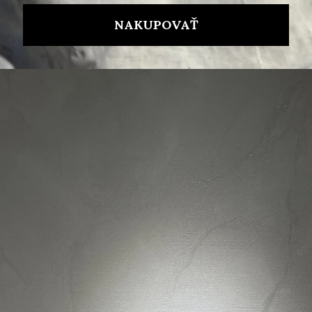
Dotaz k produktu
Hlídací pes
Sdílet
Popis produktu
Parametry produktu
Hodnocení
Diskuze
Značka
MARC JACOBS
Související produkty