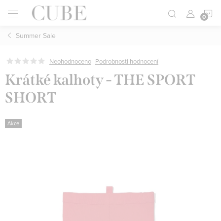
Přejít
N
na
obsah
Summer Sale
K
Neohodnoceno
Podrobnosti hodnocení
Krátké kalhoty - THE SPORT
SHORT
Akce