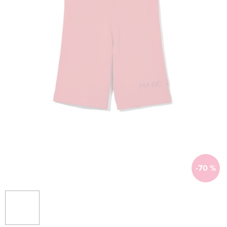
-70 %