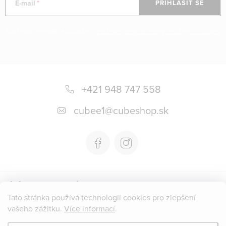
E-mail
PŘIHLÁSIT SE
Vložením e-mailu súhlasíte s
podmienkami ochrany osobných údajov
Z
á
+421 948 747 558
p
cubee1
@
cubeshop.sk
a
t
í
Informace pro vás
Tato stránka používá technologii cookies pro zlepšení
vašeho zážitku.
Více informací
.
Instagram