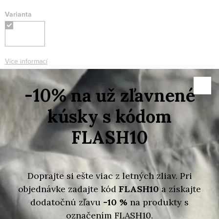
Varianta
Více informací
Skladem
Možnosti doručení
4 750 Kč
1 425 Kč
/ ks
Měrná
cena:
VLOŽIT DO KOŠÍKU
Značka:
MARC JACOBS
Kód produktu:
191267997780