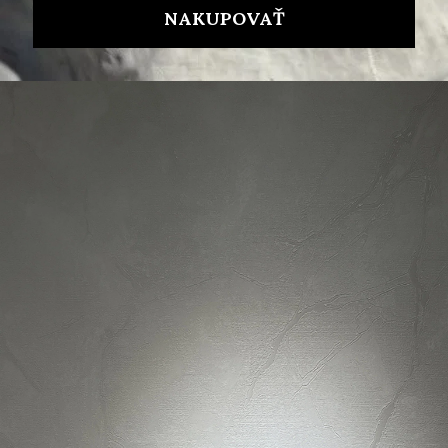
Popis produktu
Parametry produktu
Hodnocení
Diskuze
Značka
MARC JACOBS
Související produkty
Kód FLASH10
Festival must-have