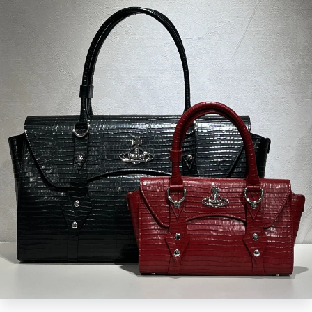
-50 %
Kabelka - THE SNAPSHOT
10 125 Kč
5 063 Kč
Dostupné varianty
+ další