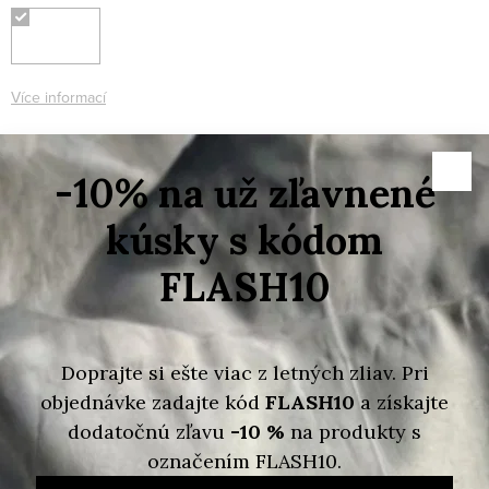
Více informací
Skladem
Možnosti doručení
10 125 Kč
5 063 Kč
/ ks
Měrná
cena:
VLOŽIT DO KOŠÍKU
Značka:
MARC JACOBS
Kód produktu:
196611097956
Dotaz k produktu
Hlídací pes
Sdílet