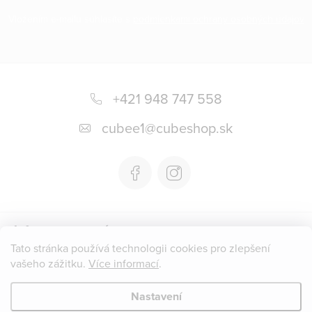
Vložením e-mailu súhlasíte s
podmienkami ochrany osobných údajov
Z
á
+421 948 747 558
p
cubee1
@
cubeshop.sk
a
t
í
Informace pro vás
Tato stránka používá technologii cookies pro zlepšení
vašeho zážitku.
Více informací
.
Instagram
Nastavení