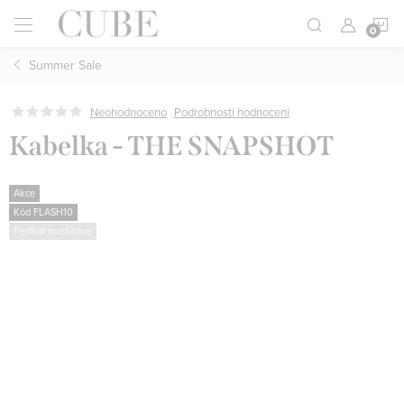
Přejít
N
na
obsah
Summer Sale
K
Neohodnoceno
Podrobnosti hodnocení
Kabelka - THE SNAPSHOT
Akce
Kód FLASH10
Festival must-have