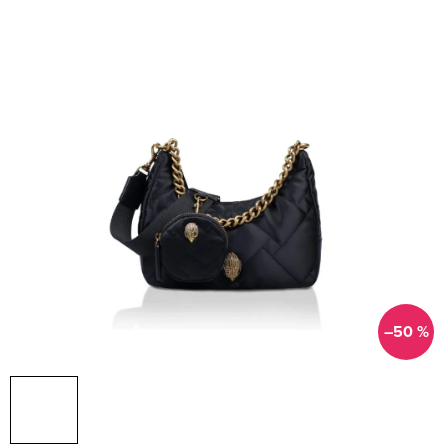
–50 %