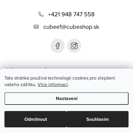
Z
á
+421 948 747 558
p
cubee1
@
cubeshop.sk
a
t
í
Informace pro vás
Tato stránka používá technologii cookies pro zlepšení
vašeho zážitku.
Více informací
.
Instagram
Nastavení
Copyright 2026
CUBESHOP.SK
. Všechna práva vyhrazena.
Upravit nastavení cookies
Odmítnout
Souhlasím
Vytvořil Shoptet