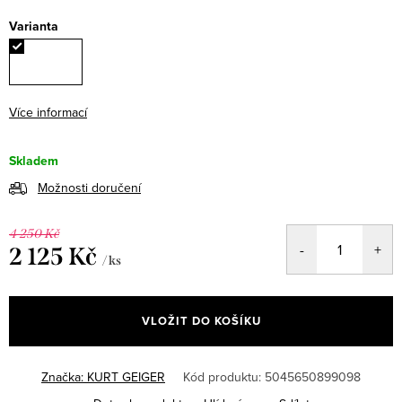
Varianta
Více informací
Skladem
Možnosti doručení
4 250 Kč
2 125 Kč
/ ks
Měrná
cena:
VLOŽIT DO KOŠÍKU
Značka:
KURT GEIGER
Kód produktu:
5045650899098