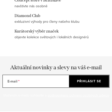
Concept store v Bratislavě
navštivte nás osobně
Diamond Club
exkluzivní výhody pro členy našeho klubu
Kurátorský výběr značek
objevte kolekce světových i lokálních designérů
Aktuální novinky a slevy na váš e-mail
E-mail
PŘIHLÁSIT SE
Vložením e-mailu súhlasíte s
podmienkami ochrany osobných údajov