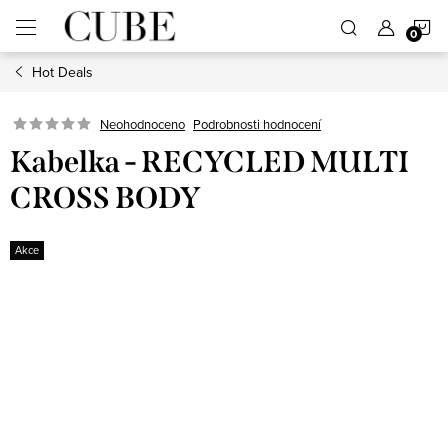
Přejít
N
na
obsah
Hot Deals
K
Neohodnoceno
Podrobnosti hodnocení
Kabelka - RECYCLED MULTI
CROSS BODY
Akce