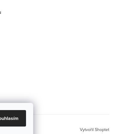
u
ouhlasím
Vytvořil Shoptet