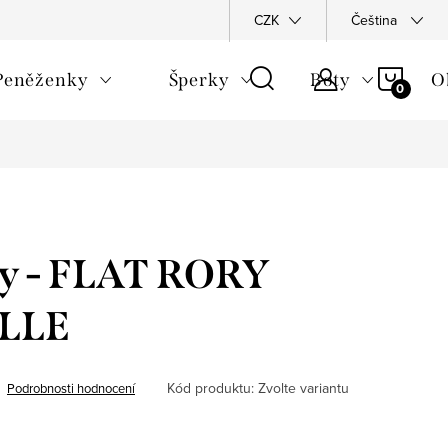
Napište nám
Podmínky ochrany osobních údajů
CZK
Čeština
Reklamační 
NÁKU
Peněženky
Šperky
Boty
O
KOŠÍ
ky - FLAT RORY
LLE
Kód produktu:
Zvolte variantu
Podrobnosti hodnocení