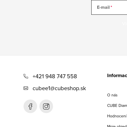
E-mail
Vl
Z
á
Informac
+421 948 747 558
p
cubee1
@
cubeshop.sk
a
O nás
t
CUBE Diam
í
Hodnocení
Moje objed