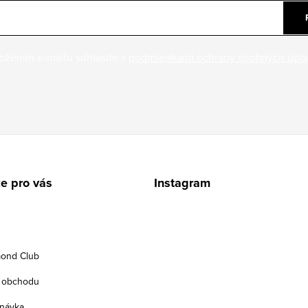
ožením e-mailu súhlasíte s
podmienkami ochrany osobných úda
e pro vás
Instagram
ond Club
 obchodu
návka