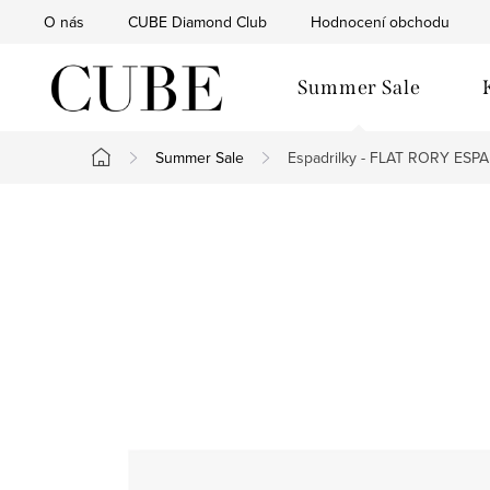
Přejít
O nás
CUBE Diamond Club
Hodnocení obchodu
na
obsah
Summer Sale
Summer Sale
Espadrilky - FLAT RORY ESP
Domů