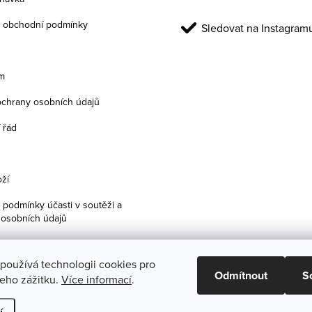
 obchodní podmínky
Sledovat na Instagram
m
chrany osobních údajů
 řád
ží
podmínky účasti v soutěži a
 osobních údajů
 používá technologii cookies pro
Odmítnout
S
šeho zážitku.
Více informací
.
Upravit nastavení cookies