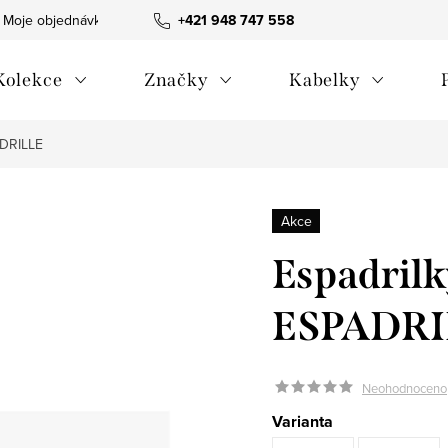
Moje objednávka
Všeobecné obchodní podmínky
+421 948 747 558
Blog
Kolekce
Značky
Kabelky
ADRILLE
Akce
Espadril
ESPADRI
Neohodnoceno
Varianta