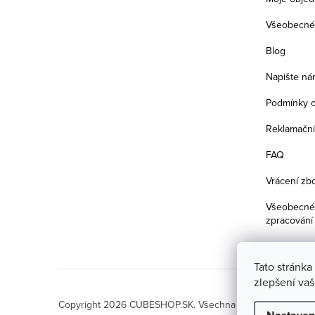
Všeobecné
Blog
Napište ná
Podmínky o
Reklamační
FAQ
Vrácení zbo
Všeobecné 
zpracování
Tato stránka
zlepšení va
Copyright 2026
CUBESHOP.SK
. Všechna práva vyhrazena.