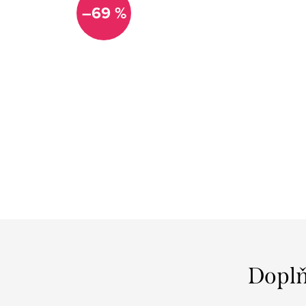
–69 %
Doplň