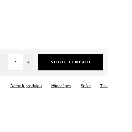
VLOŽIT DO KOŠÍKU
Dotaz k produktu
Hlídací pes
Sdílet
Tisk