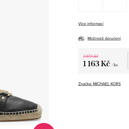
Více informací
Možnosti doručení
3 875 Kč
1 163 Kč
/ ks
Měrná
cena:
Značka:
MICHAEL KORS