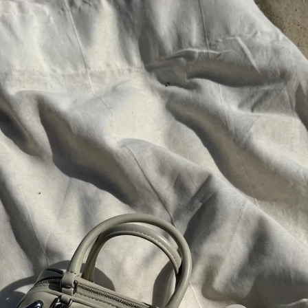
Kategorie
EAN
:
Sezóna
:
Farba AR