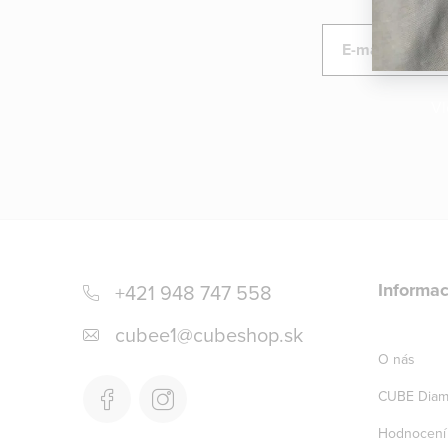
E-mail
Vl
Z
á
Informac
+421 948 747 558
p
cubee1
@
cubeshop.sk
a
O nás
t
CUBE Diam
í
Hodnocení