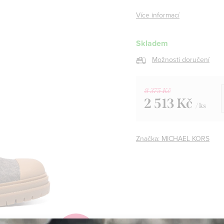
Více informací
Skladem
Možnosti doručení
8 375 Kč
2 513 Kč
/ ks
Měrná
cena:
Značka:
MICHAEL KORS