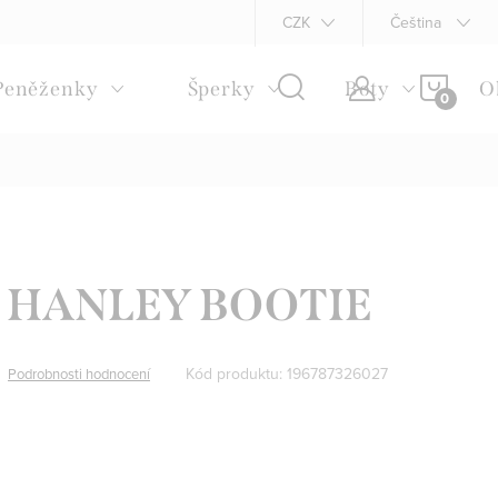
Napište nám
Podmínky ochrany osobních údajů
CZK
Čeština
Reklamační 
NÁKU
Peněženky
Šperky
Boty
O
KOŠÍ
 - HANLEY BOOTIE
Kód produktu:
196787326027
Podrobnosti hodnocení