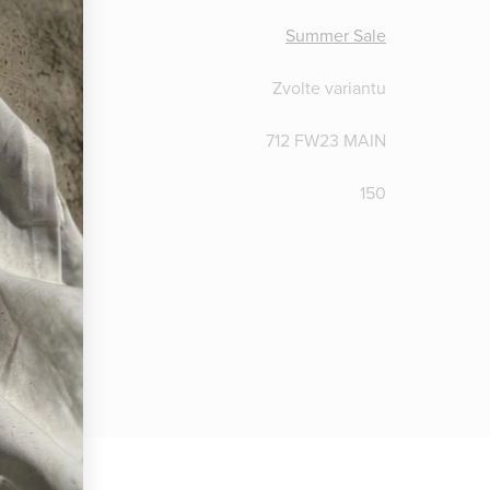
:
Summer Sale
Zvolte variantu
712 FW23 MAIN
TICLE
:
150