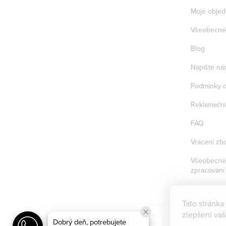
Moje objed
Všeobecné
Blog
Napište ná
Podmínky o
Reklamační
FAQ
Vrácení zbo
Všeobecné 
zpracování
Tato stránka
zlepšení va
Dobrý deň, potrebujete