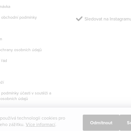
návka
 obchodní podmínky
Sledovat na Instagram
m
chrany osobních údajů
 řád
ží
podmínky účasti v soutěži a
 osobních údajů
 používá technologii cookies pro
Odmítnout
S
šeho zážitku.
Více informací
.