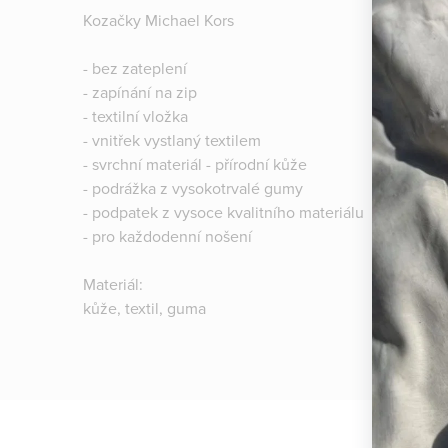
Kozačky Michael Kors
- bez zateplení
- zapínání na zip
- textilní vložka
- vnitřek vystlaný textilem
- svrchní materiál - přírodní kůže
- podrážka z vysokotrvalé gumy
- podpatek z vysoce kvalitního materiálu
- pro každodenní nošení
Materiál:
kůže, textil, guma