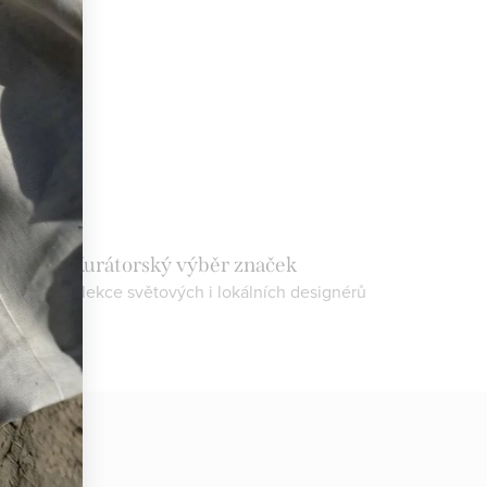
Kurátorský výběr značek
objevte kolekce světových i lokálních designérů