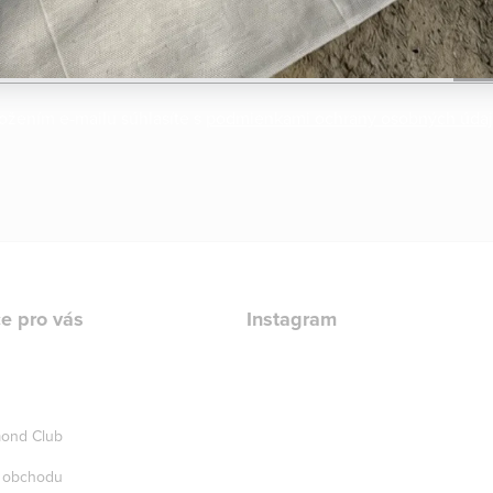
ožením e-mailu súhlasíte s
podmienkami ochrany osobných úda
e pro vás
Instagram
ond Club
 obchodu