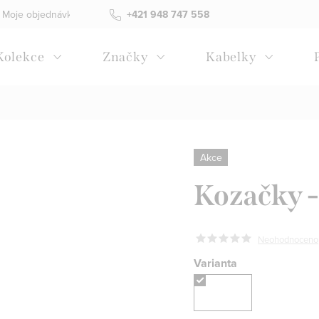
Moje objednávka
Všeobecné obchodní podmínky
+421 948 747 558
Blog
Kolekce
Značky
Kabelky
Akce
Kozačky
Neohodnoceno
Varianta