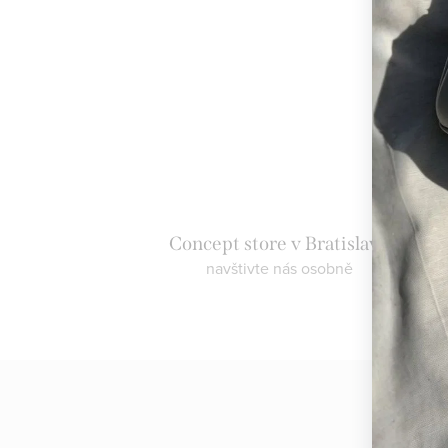
Concept store v Bratislavě
navštivte nás osobně