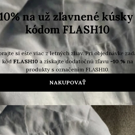
–69 %
Doplň