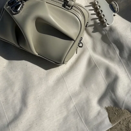
Diamond Club
exkluzivní výhody pro členy našeho klubu
Aktuální novinky a slevy na váš e-mail