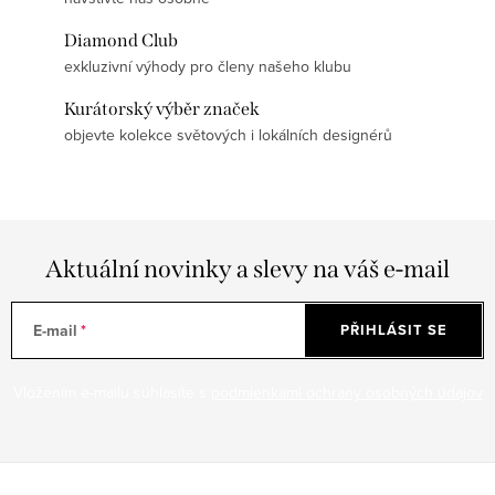
Diamond Club
exkluzivní výhody pro členy našeho klubu
Kurátorský výběr značek
objevte kolekce světových i lokálních designérů
Aktuální novinky a slevy na váš e-mail
E-mail
PŘIHLÁSIT SE
Vložením e-mailu súhlasíte s
podmienkami ochrany osobných údajov
Z