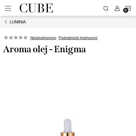
Přejít
N
na
obsah
LUMINIA
K
Neohodnoceno
Podrobnosti hodnocení
Aroma olej - Enigma