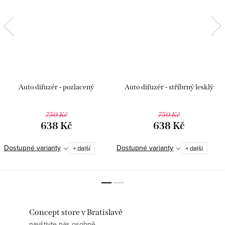
Auto difuzér - pozlacený
Auto difuzér - stříbrný lesklý
750 Kč
750 Kč
638 Kč
638 Kč
Dostupné varianty
Dostupné varianty
+ další
+ další
Concept store v Bratislavě
navštivte nás osobně