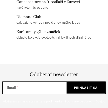
Concept store na 0. podlaží v Eurovei
navštívte nás osobne
SPÄŤ DO OBCHODU
Diamond Club
exkluzívne výhody pre členov nášho klubu
Kurátorský výber značiek
objavte kolekcie svetových aj lokálnych dizajnérov
Odoberať newsletter
Email
PRIHLÁSIŤ SA
Vložením e-mailu súhlasíte s
podmienkami ochrany osobných údajov