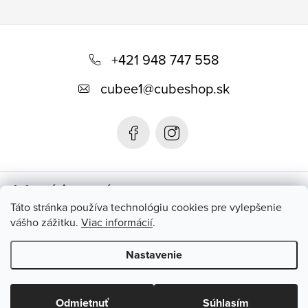
Z
á
+421 948 747 558
p
cubee1
@
cubeshop.sk
ä
t
i
e
Informácie pre vás
Táto stránka používa technológiu cookies pre vylepšenie
vášho zážitku.
Viac informácií
.
Instagram
Nastavenie
Copyright 2026
CUBESHOP.SK
. Všetky práva vyhradené.
Upraviť
nastavenie cookies
Odmietnuť
Súhlasím