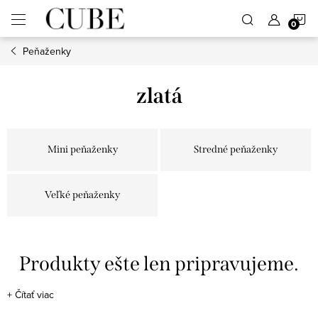
Prejsť
N
na
obsah
Peňaženky
K
zlatá
Mini peňaženky
Stredné peňaženky
Veľké peňaženky
Produkty ešte len pripravujeme.
+
Čítať viac
Môžete sa ale pozrieť na ostatné kategórie.