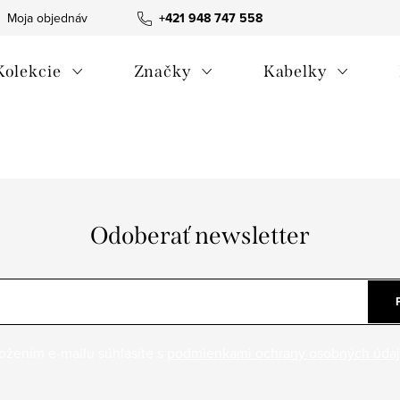
Moja objednávka
Všeobecné obchodné podmienky
+421 948 747 558
Blog
Kolekcie
Značky
Kabelky
Odoberať newsletter
ožením e-mailu súhlasíte s
podmienkami ochrany osobných úda