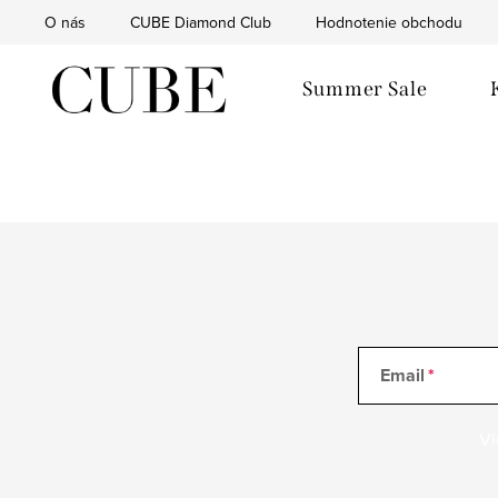
Prejsť
O nás
CUBE Diamond Club
Hodnotenie obchodu
na
obsah
Summer Sale
Email
Vl