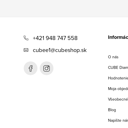
Z
á
Informác
+421 948 747 558
p
cubee1
@
cubeshop.sk
ä
O nás
t
CUBE Diam
i
Hodnoteni
e
Moja objed
Všeobecné
Blog
Napíšte ná