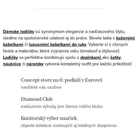
O
v
Dámske lodičky
sú synonymom elegancie a nadčasového štýlu,
l
ideálne na spoločenské udalosti aj do práce. Skvele ladia s
koženými
kabelkami
či
luxusnými kabelkami do ruky
. Vyberte si z rôznych
á
farieb a materiálov, ktoré zvýraznia vašu ženskosť a štýlovosť.
d
Lodičky
sa perfektne kombinujú spolu s
doplnkami
ako
šatky
,
a
náušnice
či
náramky
vytvoria kompletný outfit pre každú príležitosť.
c
i
Concept store na 0. podlaží v Eurovei
e
navštívte nás osobne
p
Diamond Club
r
exkluzívne výhody pre členov nášho klubu
v
k
Kurátorský výber značiek
y
objavte kolekcie svetových aj lokálnych dizajnérov
v