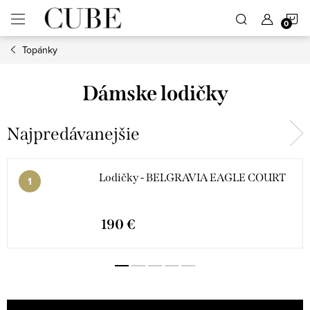
Prejsť
N
na
obsah
Topánky
K
Dámske lodičky
Najpredávanejšie
Lodičky - BELGRAVIA EAGLE COURT
190 €