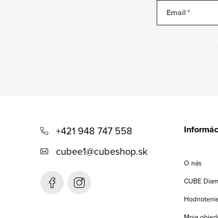
Email
Vl
Z
á
Informác
+421 948 747 558
p
cubee1
@
cubeshop.sk
ä
O nás
t
CUBE Diam
i
Hodnoteni
Moja objed