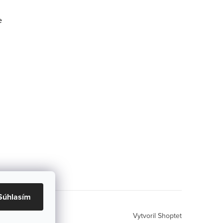
e
Súhlasím
Vytvoril Shoptet