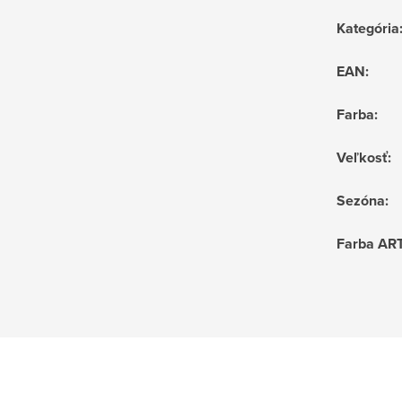
Kategória
EAN
:
Farba
:
Veľkosť
:
Sezóna
:
Farba AR