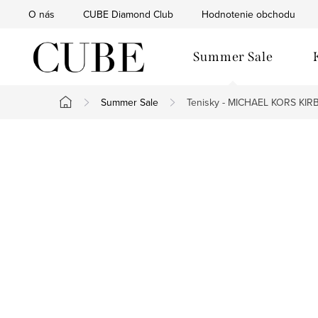
Prejsť
O nás
CUBE Diamond Club
Hodnotenie obchodu
na
obsah
Summer Sale
Summer Sale
Tenisky - MICHAEL KORS KIR
Domov