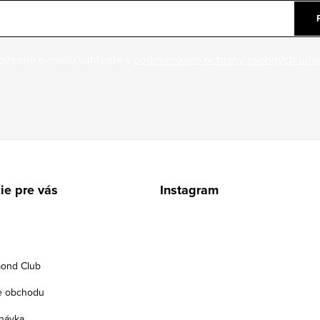
ožením e-mailu súhlasíte s
podmienkami ochrany osobných úda
ie pre vás
Instagram
ond Club
e obchodu
návka