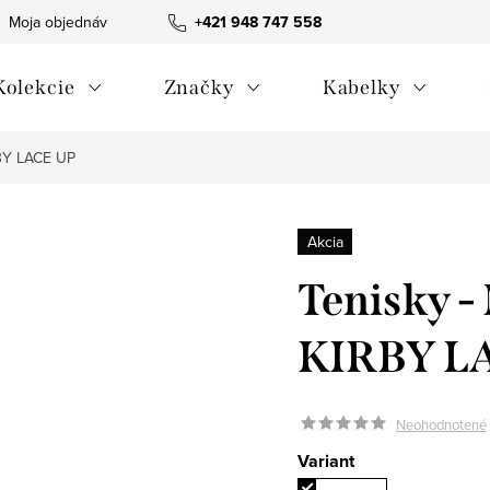
Moja objednávka
Všeobecné obchodné podmienky
+421 948 747 558
Blog
Kolekcie
Značky
Kabelky
BY LACE UP
Akcia
Tenisky 
KIRBY L
Neohodnotené
Variant