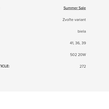
:
Summer Sale
Zvoľte variant
biela
41, 36, 39
502 20W
TICLE
:
272