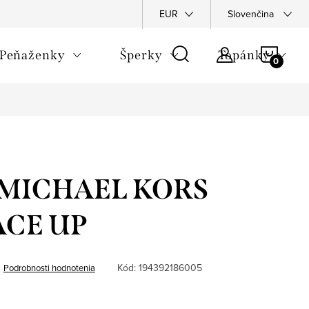
Napíšte nám
Podmienky ochrany osobných údajov
EUR
Slovenčina
Rekla
NÁKU
Peňaženky
Šperky
Topánky
KOŠÍ
- MICHAEL KORS
ACE UP
Kód:
194392186005
Podrobnosti hodnotenia