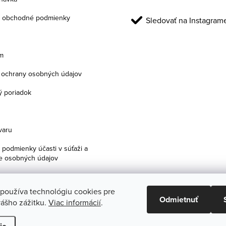
 obchodné podmienky
Sledovať na Instagram
m
ochrany osobných údajov
 poriadok
varu
podmienky účasti v súťaži a
e osobných údajov
 používa technológiu cookies pre
Odmietnuť
ášho zážitku.
Viac informácií
.
praviť nastavenie cookies