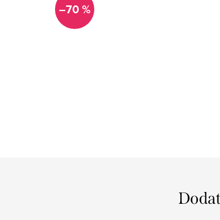
–70 %
Dodat