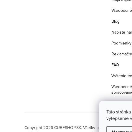
e
Všeobecné
Blog
Napíšte ná
Podmienky 
Reklamačný
FAQ
Vrátenie to
Všeobecné 
spracovani
Táto stránka
vylepšenie v
Copyright 2026
CUBESHOP.SK
. Všetky práva vyhradené.
U