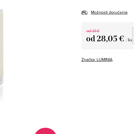
Možnosti doručenia
od 33 €
od
28,05 €
/ ks
Jednotková
cena:
Značka:
LUMINIA