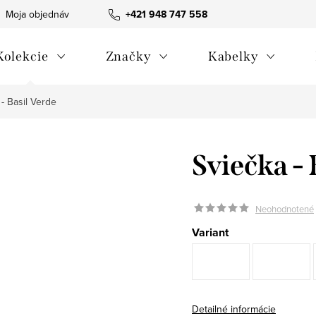
Moja objednávka
Všeobecné obchodné podmienky
+421 948 747 558
Blog
Kolekcie
Značky
Kabelky
 - Basil Verde
Sviečka - 
Neohodnotené
Variant
Detailné informácie