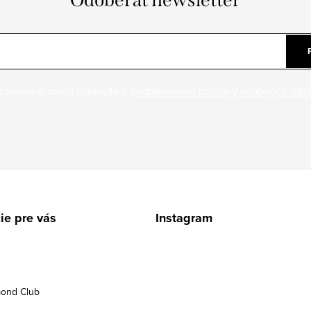
Odoberať newsletter
ožením e-mailu súhlasíte s
podmienkami ochrany osobných úda
ie pre vás
Instagram
ond Club