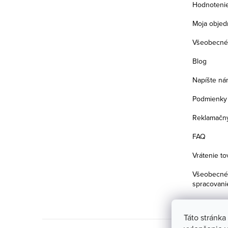
i
Hodnoteni
e
Moja objed
Všeobecné
Blog
Napíšte ná
Podmienky 
Reklamačný
FAQ
Vrátenie to
Všeobecné 
spracovani
Táto stránka