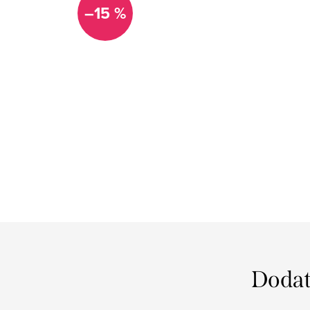
–15 %
Dodat