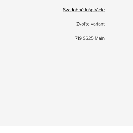
:
Svadobné Inšpirácie
Zvoľte variant
719 SS25 Main