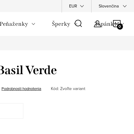
Napíšte nám
Podmienky ochrany osobných údajov
EUR
Slovenčina
Rekla
NÁKU
Peňaženky
Šperky
Topánky
KOŠÍ
Basil Verde
Kód:
Zvoľte variant
Podrobnosti hodnotenia