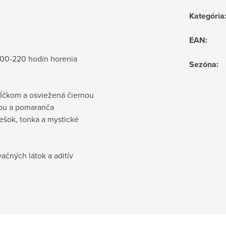
Kategória
EAN
:
200-220 hodín horenia
Sezóna
:
ĺčkom a osviežená čiernou
epu a pomaranča
iešok, tonka a mystické
ačných látok a aditív