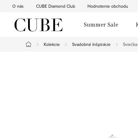
Prejsť
O nás
CUBE Diamond Club
Hodnotenie obchodu
na
obsah
Summer Sale
Kolekcie
Svadobné Inšpirácie
Sviečka
Domov