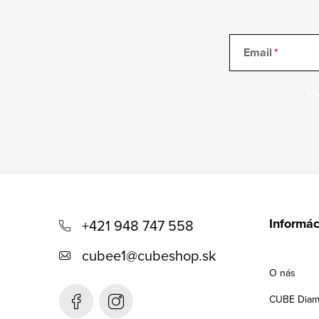
Email
Vl
Z
á
Informác
+421 948 747 558
p
cubee1
@
cubeshop.sk
ä
O nás
t
CUBE Diam