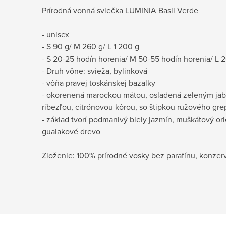
Prírodná vonná sviečka LUMINIA Basil Verde
- unisex
- S 90 g/ M 260 g/ L 1 200 g
- S 20-25 hodín horenia/ M 50-55 hodín horenia/ L 
- Druh vône: svieža, bylinková
- vôňa pravej toskánskej bazalky
- okorenená marockou mätou, osladená zeleným jab
ríbezľou, citrónovou kôrou, so štipkou ružového gr
- základ tvorí podmanivý biely jazmín, muškátový or
guaiakové drevo
Zloženie: 100% prírodné vosky bez parafínu, konzerv