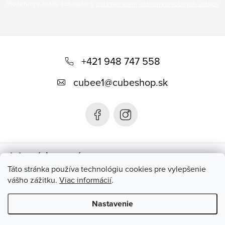
Vložením e-mailu súhlasíte s
podmienkami ochrany osobných údajov
Z
á
+421 948 747 558
p
cubee1
@
cubeshop.sk
ä
t
i
e
Informácie pre vás
Táto stránka používa technológiu cookies pre vylepšenie
vášho zážitku.
Viac informácií
.
Instagram
Nastavenie
Copyright 2026
CUBESHOP.SK
. Všetky práva vyhradené.
Upraviť