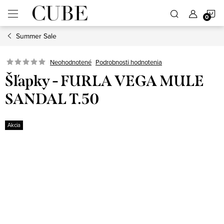
Prejsť
N
na
obsah
Summer Sale
K
Neohodnotené
Podrobnosti hodnotenia
Šľapky - FURLA VEGA MULE
SANDAL T.50
Akcia