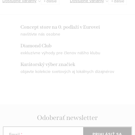
Dostupné varianty
Dostupné varianty
+ ďalšie
+ ďalšie
O
Concept store na 0. podlaží v Eurovei
navštívte nás osobne
v
l
Diamond Club
á
exkluzívne výhody pre členov nášho klubu
d
Kurátorský výber značiek
a
objavte kolekcie svetových aj lokálnych dizajnérov
c
i
e
p
r
v
Odoberať newsletter
k
y
Email
PRIHLÁSIŤ SA