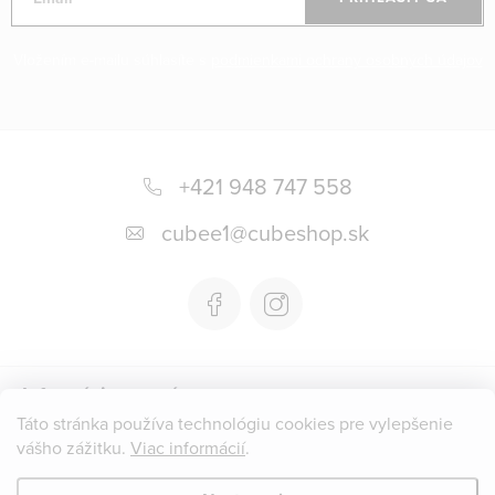
v
ý
Vložením e-mailu súhlasíte s
podmienkami ochrany osobných údajov
p
i
s
Z
u
á
+421 948 747 558
p
cubee1
@
cubeshop.sk
ä
t
i
e
Informácie pre vás
Táto stránka používa technológiu cookies pre vylepšenie
vášho zážitku.
Viac informácií
.
Instagram