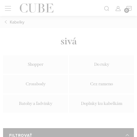
Prejsť
N
na
obsah
Kabelky
K
sivá
Shopper
Do ruky
Crossbody
Cez rameno
Batohy a ľadvinky
Doplnky ku kabelkám
FILTROVAŤ