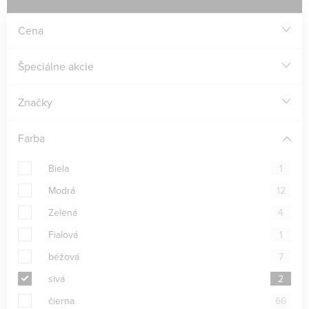
Cena
Špeciálne akcie
Značky
Farba
Biela
1
Modrá
12
Zelená
4
Fialová
1
béžová
7
sivá
2
čierna
66