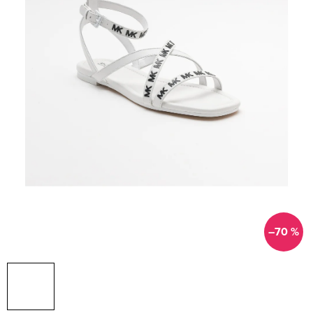
–70 %