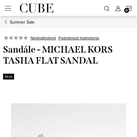
Prejsť
N
na
obsah
Summer Sale
K
Neohodnotené
Podrobnosti hodnotenia
Sandále - MICHAEL KORS
TASHA FLAT SANDAL
Akcia