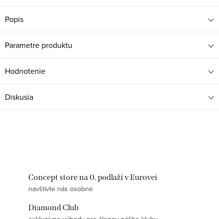
Popis
Parametre produktu
Hodnotenie
Diskusia
Concept store na 0. podlaží v Eurovei
navštívte nás osobne
Diamond Club
exkluzívne výhody pre členov nášho klubu