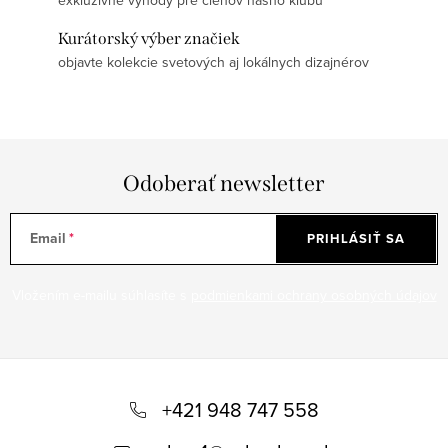
Kurátorský výber značiek
objavte kolekcie svetových aj lokálnych dizajnérov
Odoberať newsletter
Email
PRIHLÁSIŤ SA
Vložením e-mailu súhlasíte s
podmienkami ochrany osobných údajov
Z
á
+421 948 747 558
p