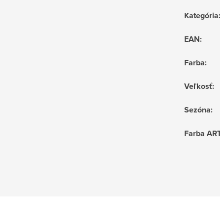
Kategória
EAN
:
Farba
:
Veľkosť
:
Sezóna
:
Farba AR