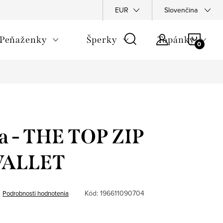
Napíšte nám
Podmienky ochrany osobných údajov
EUR
Slovenčina
Rekla
NÁKU
Peňaženky
Šperky
Topánky
KOŠÍ
a - THE TOP ZIP
WALLET
Kód:
196611090704
Podrobnosti hodnotenia