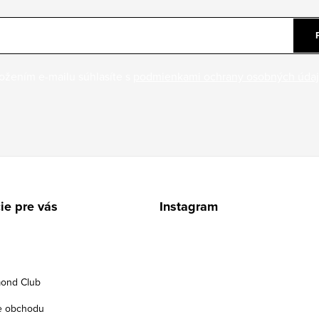
ožením e-mailu súhlasíte s
podmienkami ochrany osobných úda
ie pre vás
Instagram
ond Club
e obchodu