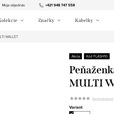
Moja objednávka
Všeobecné obchodné podmienky
+421 948 747 558
Blog
Kolekcie
Značky
Kabelky
LTI WALLET
Akcia
Kód FLASH10
Peňaženk
MULTI 
Neohodnotené
Variant