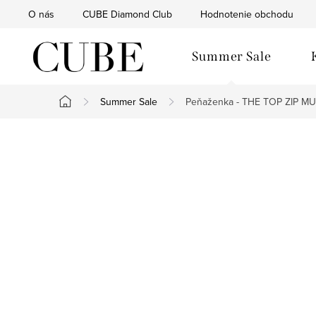
Prejsť
O nás
CUBE Diamond Club
Hodnotenie obchodu
na
obsah
Summer Sale
Summer Sale
Peňaženka - THE TOP ZIP MU
Domov