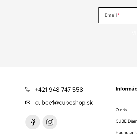
Email
Vl
Z
á
Informác
+421 948 747 558
p
cubee1
@
cubeshop.sk
ä
O nás
t
CUBE Diam
i
Hodnoteni