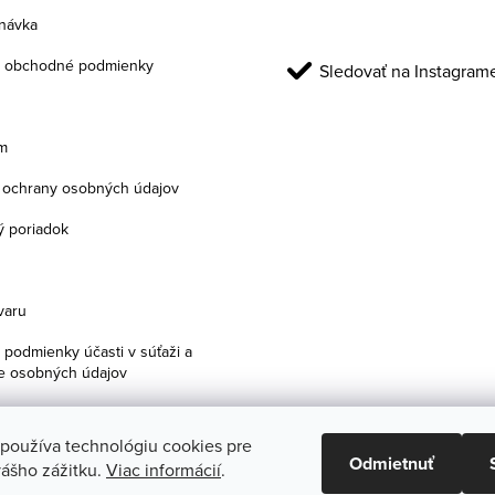
návka
 obchodné podmienky
Sledovať na Instagram
m
ochrany osobných údajov
 poriadok
varu
podmienky účasti v súťaži a
e osobných údajov
 používa technológiu cookies pre
Odmietnuť
ášho zážitku.
Viac informácií
.