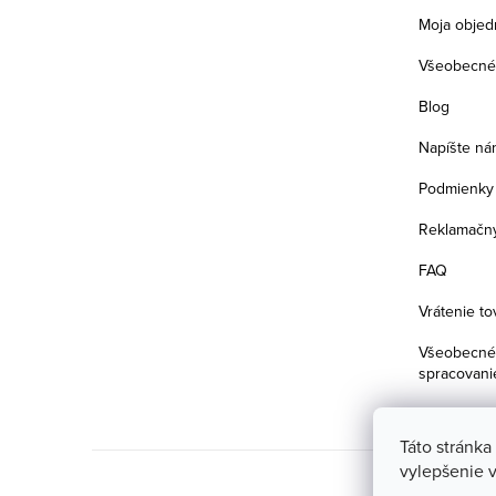
e
Moja objed
Všeobecné
Blog
Napíšte ná
Podmienky 
Reklamačný
FAQ
Vrátenie to
Všeobecné 
spracovani
Táto stránka
vylepšenie v