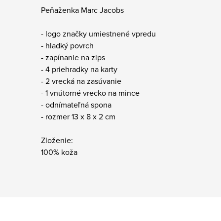
Peňaženka Marc Jacobs
- logo značky umiestnené vpredu
- hladký povrch
- zapínanie na zips
- 4 priehradky na karty
- 2 vrecká na zasúvanie
- 1 vnútorné vrecko na mince
- odnímateľná spona
- rozmer 13 x 8 x 2 cm
Zloženie:
100% koža