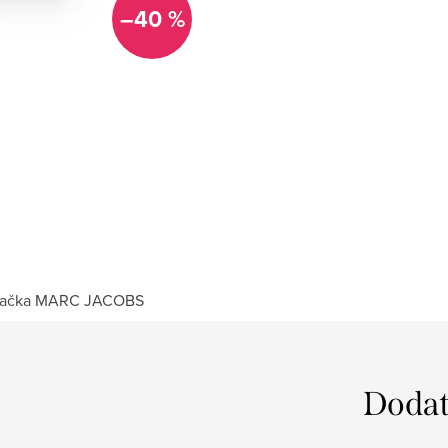
–40 %
ačka
MARC JACOBS
Dodat