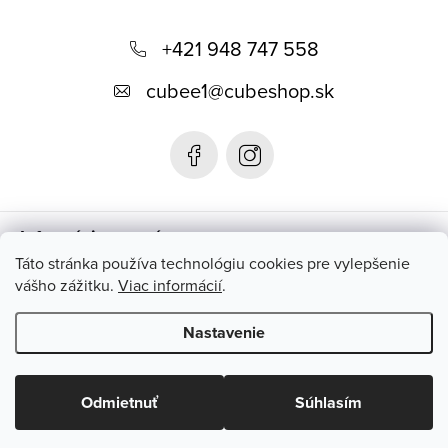
Z
á
+421 948 747 558
p
cubee1
@
cubeshop.sk
ä
t
i
e
Informácie pre vás
Táto stránka používa technológiu cookies pre vylepšenie
vášho zážitku.
Viac informácií
.
Instagram
Nastavenie
Copyright 2026
CUBESHOP.SK
. Všetky práva vyhradené.
Upraviť
nastavenie cookies
Odmietnuť
Súhlasím
Vytvoril Shoptet