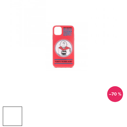
–70 %