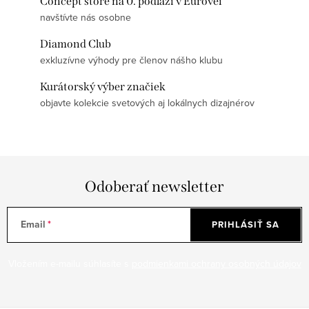
Concept store na 0. podlaží v Eurovei
navštívte nás osobne
Diamond Club
exkluzívne výhody pre členov nášho klubu
Kurátorský výber značiek
objavte kolekcie svetových aj lokálnych dizajnérov
Odoberať newsletter
Email
PRIHLÁSIŤ SA
Vložením e-mailu súhlasíte s
podmienkami ochrany osobných údajov