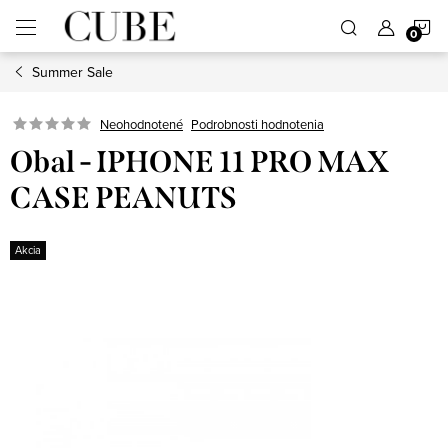
Prejsť
N
na
obsah
Summer Sale
K
Neohodnotené
Podrobnosti hodnotenia
Obal - IPHONE 11 PRO MAX
CASE PEANUTS
Akcia