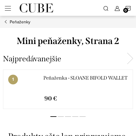
Prejsť
N
na
obsah
Peňaženky
K
Mini peňaženky
, Strana 2
Najpredávanejšie
Peňaženka - SLOANE BIFOLD WALLET
90 €