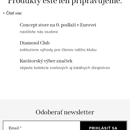
Produkty ešte len pripravujeme.
+
Čítať viac
Môžete sa ale pozrieť na ostatné kategórie.
Concept store na 0. podlaží v Eurovei
navštívte nás osobne
SPÄŤ DO OBCHODU
Diamond Club
exkluzívne výhody pre členov nášho klubu
Kurátorský výber značiek
objavte kolekcie svetových aj lokálnych dizajnérov
Odoberať newsletter
Email
PRIHLÁSIŤ SA