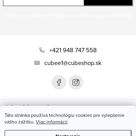
Vložením e-mailu súhlasíte s
podmienkami ochrany osobných údajov
Z
á
+421 948 747 558
p
cubee1
@
cubeshop.sk
ä
t
i
e
Informácie pre vás
Táto stránka používa technológiu cookies pre vylepšenie
vášho zážitku.
Viac informácií
.
Instagram