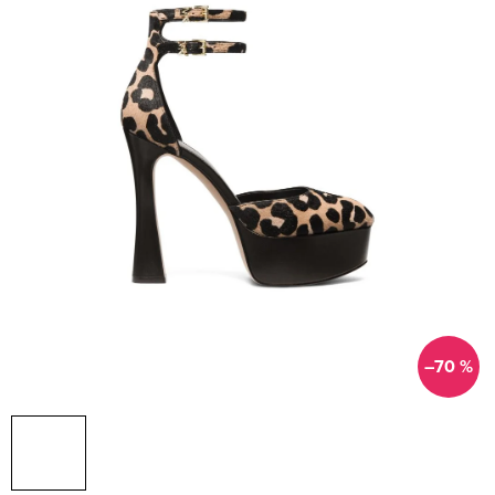
–70 %