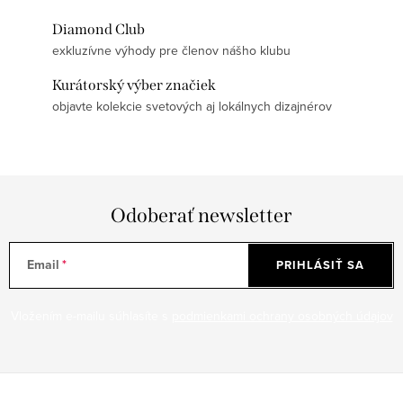
Diamond Club
exkluzívne výhody pre členov nášho klubu
Kurátorský výber značiek
objavte kolekcie svetových aj lokálnych dizajnérov
Odoberať newsletter
Email
PRIHLÁSIŤ SA
Vložením e-mailu súhlasíte s
podmienkami ochrany osobných údajov
Z