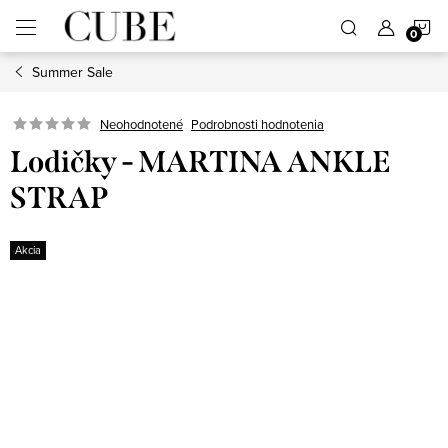
Prejsť
N
na
obsah
Summer Sale
K
Neohodnotené
Podrobnosti hodnotenia
Lodičky - MARTINA ANKLE
STRAP
Akcia