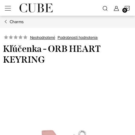
Prejsť
N
na
obsah
Charms
K
Neohodnotené
Podrobnosti hodnotenia
Kľúčenka - ORB HEART
KEYRING