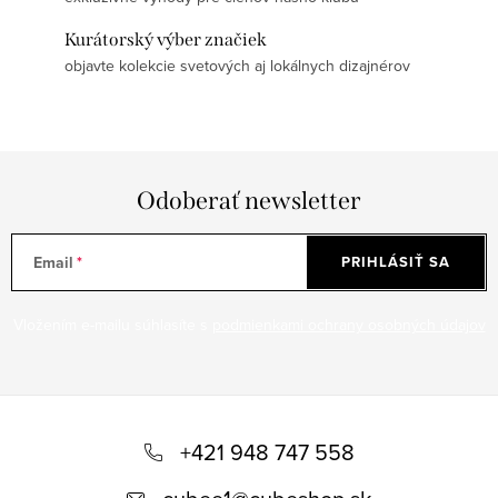
Kurátorský výber značiek
objavte kolekcie svetových aj lokálnych dizajnérov
Odoberať newsletter
Email
PRIHLÁSIŤ SA
Vložením e-mailu súhlasíte s
podmienkami ochrany osobných údajov
Z
á
+421 948 747 558
p