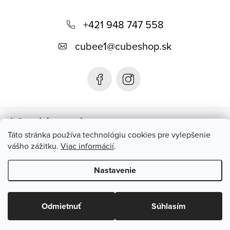
Z
á
+421 948 747 558
p
cubee1
@
cubeshop.sk
ä
t
i
e
Informácie pre vás
Táto stránka používa technológiu cookies pre vylepšenie
vášho zážitku.
Viac informácií
.
Instagram
Nastavenie
Copyright 2026
CUBESHOP.SK
. Všetky práva vyhradené.
Upraviť
nastavenie cookies
Odmietnuť
Súhlasím
Vytvoril Shoptet