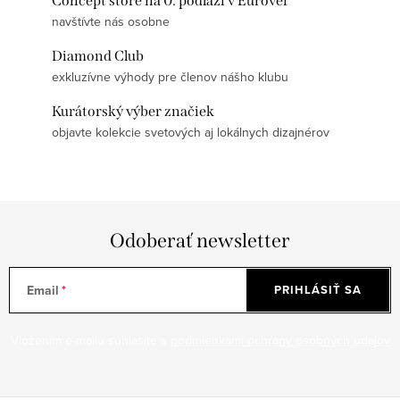
Concept store na 0. podlaží v Eurovei
navštívte nás osobne
Diamond Club
exkluzívne výhody pre členov nášho klubu
Kurátorský výber značiek
objavte kolekcie svetových aj lokálnych dizajnérov
Odoberať newsletter
Email
PRIHLÁSIŤ SA
Vložením e-mailu súhlasíte s
podmienkami ochrany osobných údajov