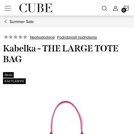
Prejsť
N
na
obsah
Summer Sale
K
Neohodnotené
Podrobnosti hodnotenia
Kabelka - THE LARGE TOTE
BAG
Akcia
Kód FLASH10