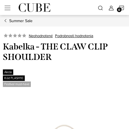
Prejsť
N
na
obsah
Summer Sale
K
Neohodnotené
Podrobnosti hodnotenia
Kabelka - THE CLAW CLIP
SHOULDER
Akcia
Kód FLASH10
Festival must-have