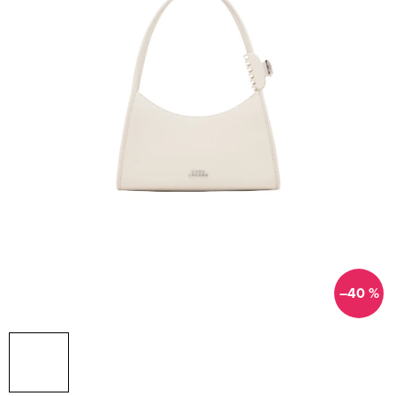
–40 %