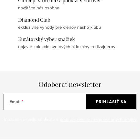
Concept store na 0. podlaží v Eurovei
navštívte nás osobne
Diamond Club
exkluzívne výhody pre členov nášho klubu
Kurátorský výber značiek
objavte kolekcie svetových aj lokálnych dizajnérov
Odoberať newsletter
Email
PRIHLÁSIŤ SA
Vložením e-mailu súhlasíte s
podmienkami ochrany osobných údajov