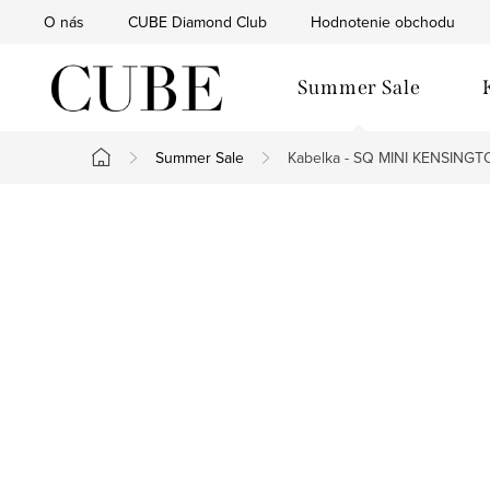
Prejsť
O nás
CUBE Diamond Club
Hodnotenie obchodu
na
obsah
Summer Sale
Summer Sale
Kabelka - SQ MINI KENSING
Domov