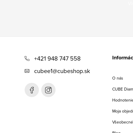
Vl
Z
á
Informác
+421 948 747 558
p
cubee1
@
cubeshop.sk
ä
O nás
t
CUBE Diam
i
Hodnoteni
e
Moja objed
Všeobecné