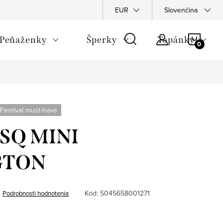
Napíšte nám
Podmienky ochrany osobných údajov
EUR
Slovenčina
Rekla
NÁKU
Peňaženky
Šperky
Topánky
KOŠÍ
Festival must-have
- SQ MINI
GTON
Kód:
5045658001271
Podrobnosti hodnotenia