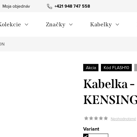
Moja objednávka
Všeobecné obchodné podmienky
+421 948 747 558
Blog
Kolekcie
Značky
Kabelky
TON
Akcia
Kód FLASH10
Kabelka 
KENSIN
Neohodnotené
Variant