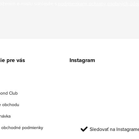
ožením e-mailu súhlasíte s
podmienkami ochrany osobných úda
ie pre vás
Instagram
ond Club
e obchodu
návka
 obchodné podmienky
Sledovať na Instagram